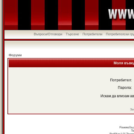
Въпроси/Отговори
Търсене
Потребители
Потребителски гр
Форуми
Моля въвед
Потребител:
Парола:
Искам да влизам а
За
Powered by
Tr
RedSilver 1.01 Them