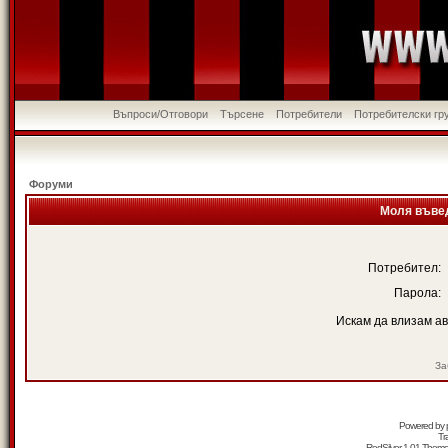
Въпроси/Отговори
Търсене
Потребители
Потребителски гр
Форуми
Моля въвед
Потребител:
Парола:
Искам да влизам а
За
Powered by
Tr
RedSilver 1.01 Them