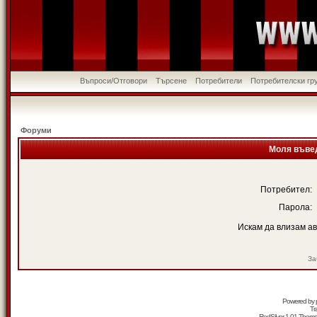
Въпроси/Отговори
Търсене
Потребители
Потребителски гр
Форуми
Моля въвед
Потребител:
Парола:
Искам да влизам а
За
Powered by
Tr
RedSilver 1.01 Them