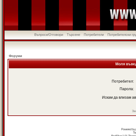
Въпроси/Отговори
Търсене
Потребители
Потребителски гр
Форуми
Моля въвед
Потребител:
Парола:
Искам да влизам а
За
Powered by
Tr
RedSilver 1.01 Them