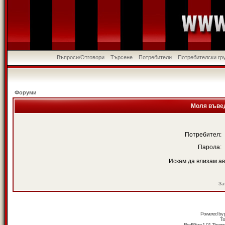
Въпроси/Отговори
Търсене
Потребители
Потребителски гр
Форуми
Моля въвед
Потребител:
Парола:
Искам да влизам а
За
Powered by
Tr
RedSilver 1.01 Them