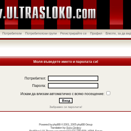
Потребители
Потребителски групи
Регистрирайте се
Профил
Влезте, за да в
Моля въведете името и паролата си!
Потребител:
Парола:
Искам да влизам автоматично с всяко посещение:
Забравих си паролата!
Powered by
phpBB
© 2001, 2005 phpBB Group
Translation by:
Boby Dimitrov
RedSilver 1.01 Theme was programmed by
DEVPPL
HTML Forum