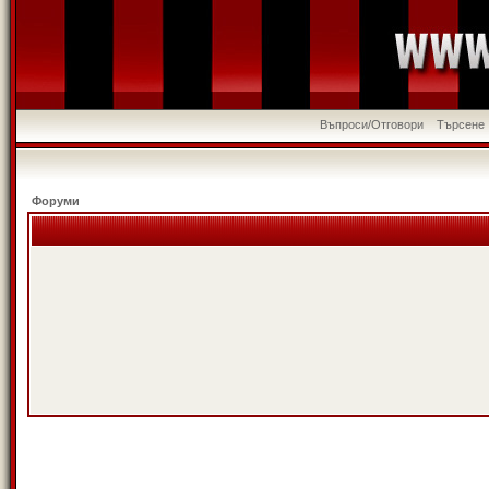
Въпроси/Отговори
Търсене
Форуми