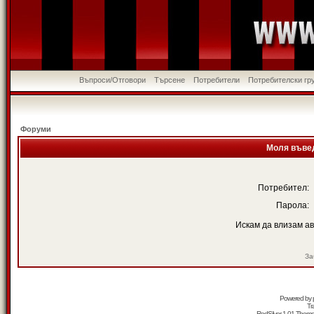
Въпроси/Отговори
Търсене
Потребители
Потребителски гр
Форуми
Моля въвед
Потребител:
Парола:
Искам да влизам а
За
Powered by
Tr
RedSilver 1.01 Them