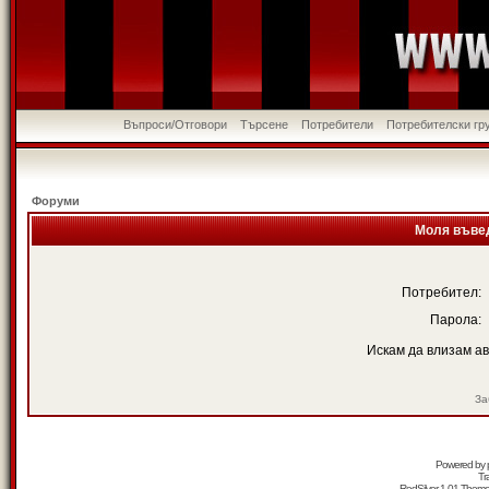
Въпроси/Отговори
Търсене
Потребители
Потребителски гр
Форуми
Моля въвед
Потребител:
Парола:
Искам да влизам а
За
Powered by
Tr
RedSilver 1.01 Them