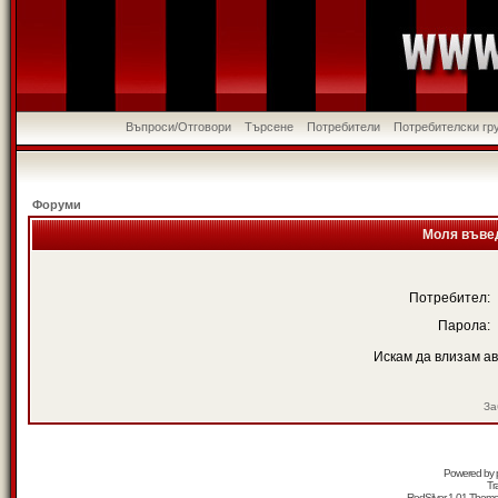
Въпроси/Отговори
Търсене
Потребители
Потребителски гр
Форуми
Моля въвед
Потребител:
Парола:
Искам да влизам а
За
Powered by
Tr
RedSilver 1.01 Them