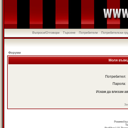
Въпроси/Отговори
Търсене
Потребители
Потребителски гр
Форуми
Моля въвед
Потребител:
Парола:
Искам да влизам а
За
Powered by
Tr
RedSilver 1.01 Them