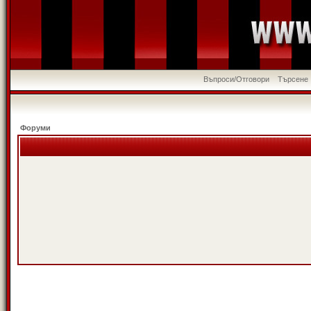
Въпроси/Отговори
Търсене
Форуми