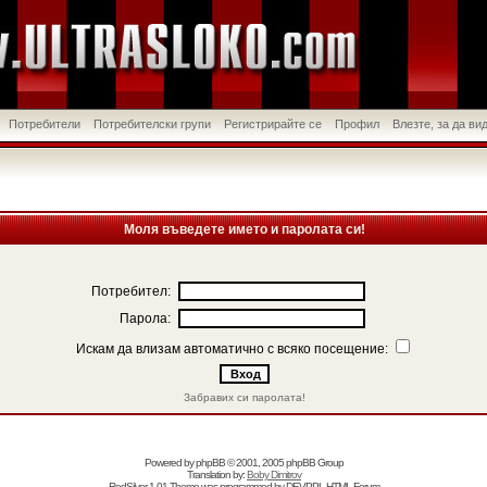
Потребители
Потребителски групи
Регистрирайте се
Профил
Влезте, за да в
Моля въведете името и паролата си!
Потребител:
Парола:
Искам да влизам автоматично с всяко посещение:
Забравих си паролата!
Powered by
phpBB
© 2001, 2005 phpBB Group
Translation by:
Boby Dimitrov
RedSilver 1.01 Theme was programmed by
DEVPPL
HTML Forum