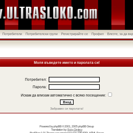
Потребители
Потребителски групи
Регистрирайте се
Профил
Влезте, за да в
Моля въведете името и паролата си!
Потребител:
Парола:
Искам да влизам автоматично с всяко посещение:
Забравих си паролата!
Powered by
phpBB
© 2001, 2005 phpBB Group
Translation by:
Boby Dimitrov
RedSilver 1.01 Theme was programmed by
DEVPPL
HTML Forum