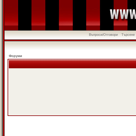
Въпроси/Отговори
Търсене
Форуми