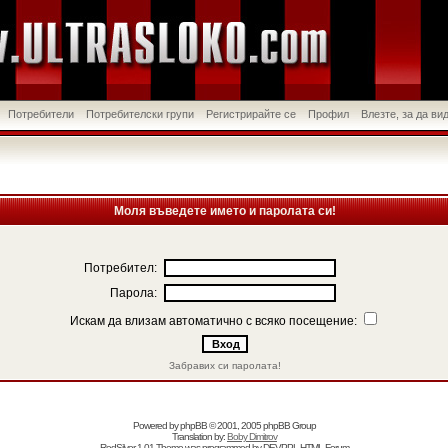
Потребители
Потребителски групи
Регистрирайте се
Профил
Влезте, за да в
Моля въведете името и паролата си!
Потребител:
Парола:
Искам да влизам автоматично с всяко посещение:
Забравих си паролата!
Powered by
phpBB
© 2001, 2005 phpBB Group
Translation by:
Boby Dimitrov
RedSilver 1.01 Theme was programmed by
DEVPPL
HTML Forum