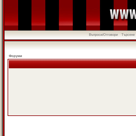
Въпроси/Отговори
Търсене
Форуми