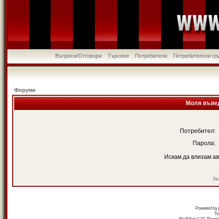
Въпроси/Отговори
Търсене
Потребители
Потребителски гр
Форуми
Моля въвед
Потребител:
Парола:
Искам да влизам а
За
Powered by
Tr
RedSilver 1.01 Them