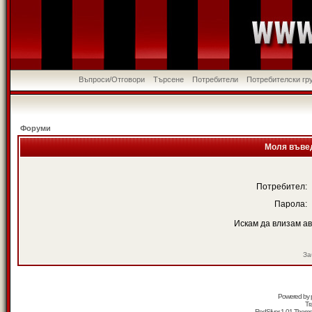
Въпроси/Отговори
Търсене
Потребители
Потребителски гр
Форуми
Моля въвед
Потребител:
Парола:
Искам да влизам а
За
Powered by
Tr
RedSilver 1.01 Them