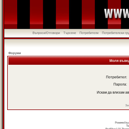
Въпроси/Отговори
Търсене
Потребители
Потребителски гр
Форуми
Моля въвед
Потребител:
Парола:
Искам да влизам а
За
Powered by
Tr
RedSilver 1.01 Them