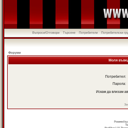
Въпроси/Отговори
Търсене
Потребители
Потребителски гр
Форуми
Моля въвед
Потребител:
Парола:
Искам да влизам а
За
Powered by
Tr
RedSilver 1.01 Them