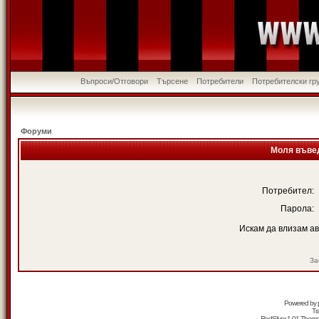
Въпроси/Отговори
Търсене
Потребители
Потребителски гр
Форуми
Моля въвед
Потребител:
Парола:
Искам да влизам а
За
Powered by
Tr
RedSilver 1.01 Them