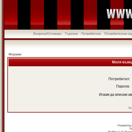
Въпроси/Отговори
Търсене
Потребители
Потребителски гр
Форуми
Моля въвед
Потребител:
Парола:
Искам да влизам а
За
Powered by
Tr
RedSilver 1.01 Them