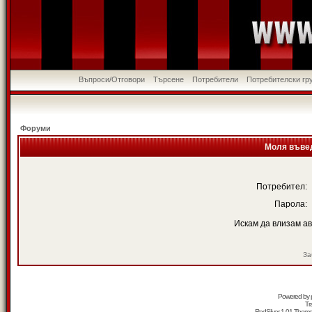
Въпроси/Отговори
Търсене
Потребители
Потребителски гр
Форуми
Моля въвед
Потребител:
Парола:
Искам да влизам а
За
Powered by
Tr
RedSilver 1.01 Them