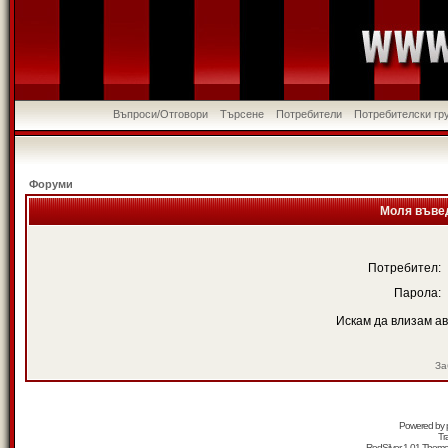
Въпроси/Отговори
Търсене
Потребители
Потребителски гр
Форуми
Моля въвед
Потребител:
Парола:
Искам да влизам а
За
Powered by
Tr
RedSilver 1.01 Them