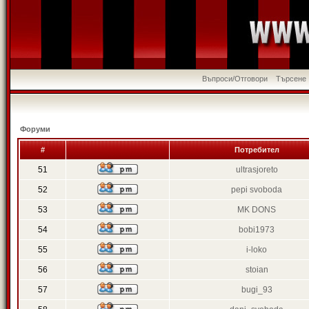
Въпроси/Отговори
Търсене
Форуми
#
Потребител
51
ultrasjoreto
52
pepi svoboda
53
MK DONS
54
bobi1973
55
i-loko
56
stoian
57
bugi_93