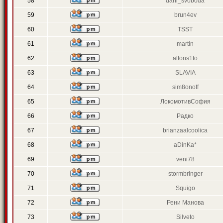
58
dani_svoboda
59
brun4ev
60
TSST
61
martin
62
alfons1to
63
SLAVIA
64
sim8onoff
65
ЛокомотивСофия
66
Радко
67
brianzaalcoolica
68
aDinKa*
69
veni78
70
stormbringer
71
Squigo
72
Рени Манова
73
Silveto