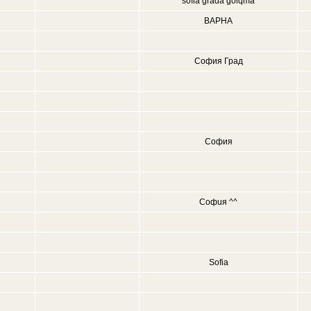
sofia grada golqma
ВАРНА
София Град
София
Софuя ^^
Sofia