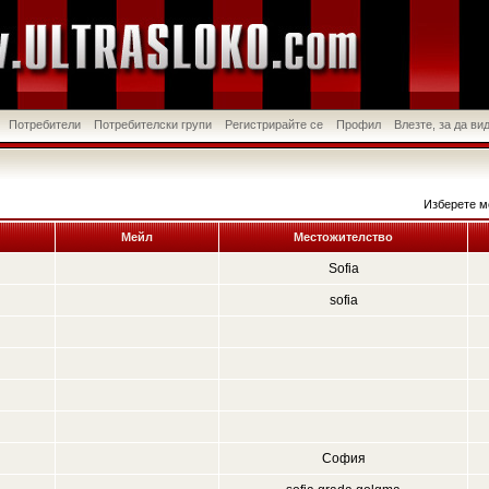
Потребители
Потребителски групи
Регистрирайте се
Профил
Влезте, за да в
Изберете м
Мейл
Местожителство
Sofia
sofia
София