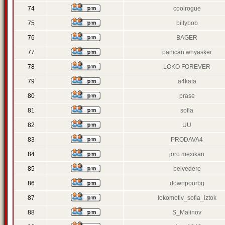
74
coolrogue
75
billybob
76
BAGER
77
panican whyasker
78
LOKO FOREVER
79
a4kata
80
prase
81
sofia
82
UU
83
PRODAVA4
84
joro mexikan
85
belvedere
86
downpourbg
87
lokomotiv_sofia_iztok
88
S_Malinov