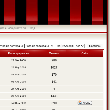
идите съобщенията си
Вход
етод на сортиране:
Ред
Регистриран на
Мнения
Сайт
286
21 Окт 2008
1027
29 Яну 2009
170
09 Фев 2009
141
05 Апр 2009
4
24 Апр 2009
1433
26 Апр 2009
390
24 Юни 2009