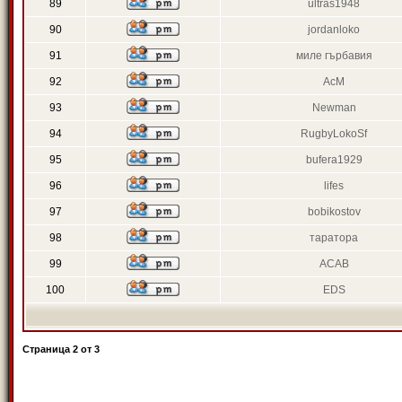
89
ultras1948
90
jordanloko
91
миле гърбавия
92
AcM
93
Newman
94
RugbyLokoSf
95
bufera1929
96
lifes
97
bobikostov
98
таратора
99
ACAB
100
EDS
Страница
2
от
3