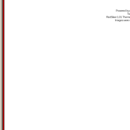
Powered by
Tr
RedSilver 1.01 Them
Images were