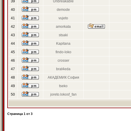
39
Unbreakable
40
demode
41
vujeto
42
amorkata
43
stsaki
44
Kapitana
45
findo-loko
46
crosser
47
brat4eda
48
АКАДЕМИК София
49
tseko
50
joreto.lokosf_fan
Страница
1
от
3