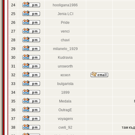
24
hooligana1986
25
Jenia LCI
26
Pride
27
venci
28
chavi
29
milanelo_1929
30
Kudravia
31
unsworth
32
козел
33
bulgarista
34
1899
35
Medala
36
OutragE
37
voyagerx
38
cveti_92
там къ