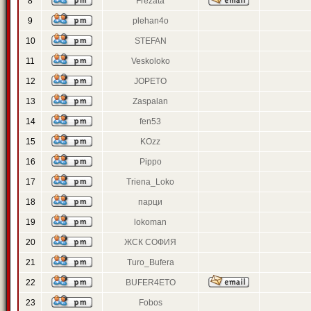
8
Frezata
9
plehan4o
10
STEFAN
11
Veskoloko
12
JOPETO
13
Zaspalan
14
fen53
15
KOzz
16
Pippo
17
Triena_Loko
18
парци
19
lokoman
20
ЖСК СОФИЯ
21
Turo_Bufera
22
BUFER4ETO
23
Fobos