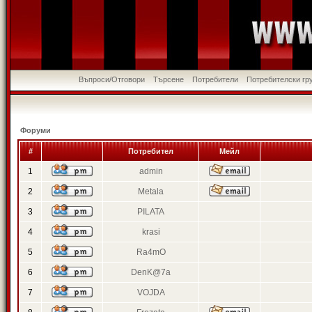
Въпроси/Отговори
Търсене
Потребители
Потребителски гр
Форуми
#
Потребител
Мейл
1
admin
2
Metala
3
PILATA
4
krasi
5
Ra4mO
6
DenK@7a
7
VOJDA