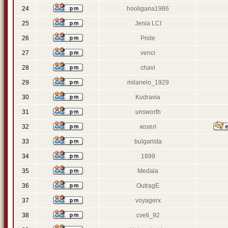
24
hooligana1986
25
Jenia LCI
26
Pride
27
venci
28
chavi
29
milanelo_1929
30
Kudravia
31
unsworth
32
козел
33
bulgarista
34
1899
35
Medala
36
OutragE
37
voyagerx
38
cveti_92