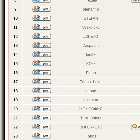
8
Frezata
9
plehan4o
10
STEFAN
11
Veskoloko
12
JOPETO
13
Zaspalan
14
fen53
15
KOzz
16
Pippo
17
Triena_Loko
18
парци
19
lokoman
20
ЖСК СОФИЯ
21
Turo_Bufera
22
BUFER4ETO
23
Fobos