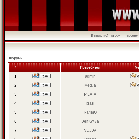
Въпроси/Отговори
Търсене
Форуми
#
Потребител
Ме
1
admin
2
Metala
3
PILATA
4
krasi
5
Ra4mO
6
DenK@7a
7
VOJDA