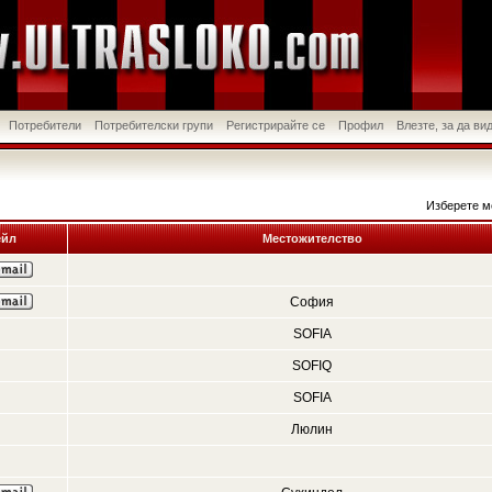
Потребители
Потребителски групи
Регистрирайте се
Профил
Влезте, за да в
Изберете м
йл
Местожителство
София
SOFIA
SOFIQ
SOFIA
Люлин