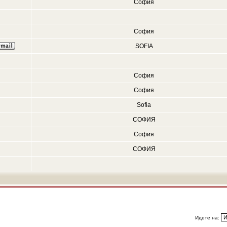
София
София
SOFIA
София
София
Sofia
СОФИЯ
София
СОФИЯ
Идете на: