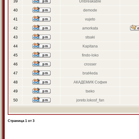
39
Unbreakable
40
demode
41
vujeto
42
amorkata
43
stsaki
44
Kapitana
45
findo-loko
46
crosser
47
brat4eda
48
АКАДЕМИК София
49
tseko
50
joreto.lokosf_fan
Страница
1
от
3