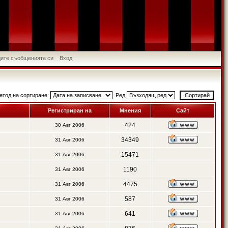
идите съобщенията си
Вход
етод на сортиране:
Ред
Регистриран на
Мнения
Сайт
424
30 Авг 2006
34349
31 Авг 2006
15471
31 Авг 2006
1190
31 Авг 2006
4475
31 Авг 2006
587
31 Авг 2006
641
31 Авг 2006