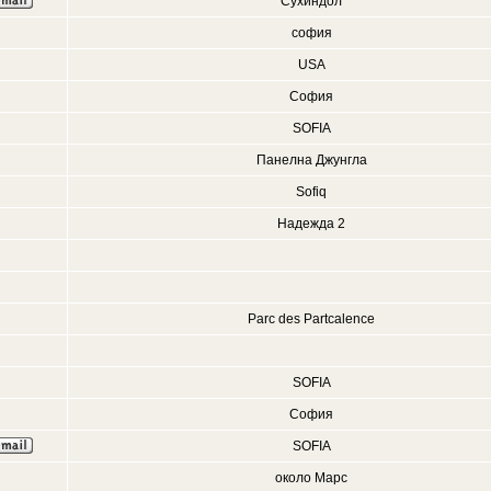
Сухиндол
софия
USA
София
SOFIA
Панелна Джунгла
Sofiq
Надежда 2
Parc des Partcalence
SOFIA
София
SOFIA
около Марс