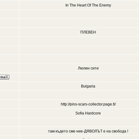
In The Heart Of The Enemy
ПЛЕВЕН
Люлин сити
Bulgaria
http://pins-scars-collector.page.tl/
Sofia Hardcore
там където сме ние-ДЯВОЛЪТ е на свобода !