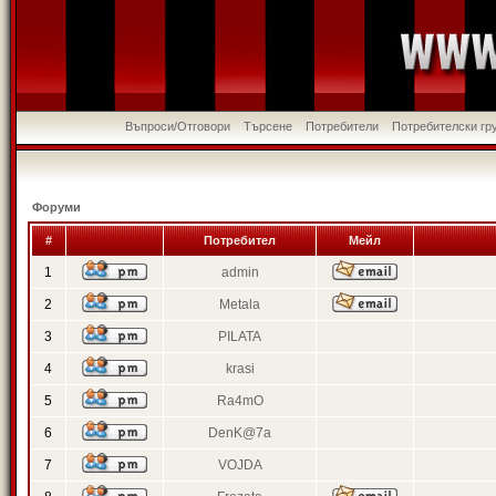
Въпроси/Отговори
Търсене
Потребители
Потребителски гр
Форуми
#
Потребител
Мейл
1
admin
2
Metala
3
PILATA
4
krasi
5
Ra4mO
6
DenK@7a
7
VOJDA