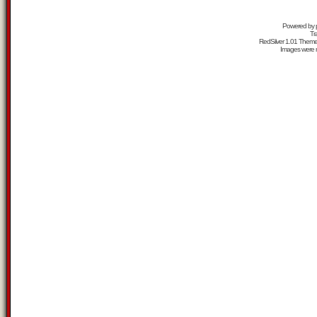
Powered by
Tr
RedSilver 1.01 Them
Images were