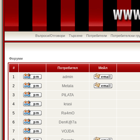
Въпроси/Отговори
Търсене
Потребители
Потребителски гр
Форуми
#
Потребител
Мейл
1
admin
2
Metala
3
PILATA
4
krasi
5
Ra4mO
6
DenK@7a
7
VOJDA