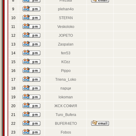
8
Frezata
9
plehan4o
10
STEFAN
11
Veskoloko
12
JOPETO
13
Zaspalan
14
fen53
15
KOzz
16
Pippo
17
Triena_Loko
18
парци
19
lokoman
20
ЖСК СОФИЯ
21
Turo_Bufera
22
BUFER4ETO
23
Fobos