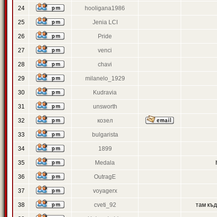
24
hooligana1986
25
Jenia LCI
26
Pride
27
venci
28
chavi
29
milanelo_1929
30
Kudravia
31
unsworth
32
козел
33
bulgarista
34
1899
35
Medala
36
OutragE
37
voyagerx
38
cveti_92
там къ