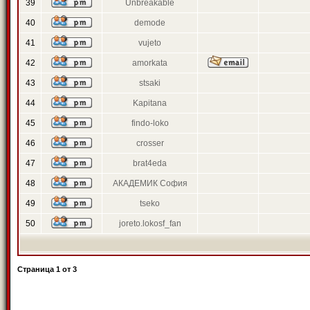
39
Unbreakable
40
demode
41
vujeto
42
amorkata
43
stsaki
44
Kapitana
45
findo-loko
46
crosser
47
brat4eda
48
АКАДЕМИК София
49
tseko
50
joreto.lokosf_fan
Страница
1
от
3