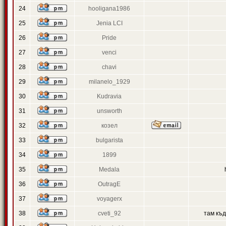
24
hooligana1986
25
Jenia LCI
26
Pride
27
venci
28
chavi
29
milanelo_1929
30
Kudravia
31
unsworth
32
козел
33
bulgarista
34
1899
35
Medala
36
OutragE
37
voyagerx
38
cveti_92
там къ