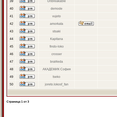
39
Unbreakable
40
demode
41
vujeto
42
amorkata
43
stsaki
44
Kapitana
45
findo-loko
46
crosser
47
brat4eda
48
АКАДЕМИК София
49
tseko
50
joreto.lokosf_fan
Страница
1
от
3