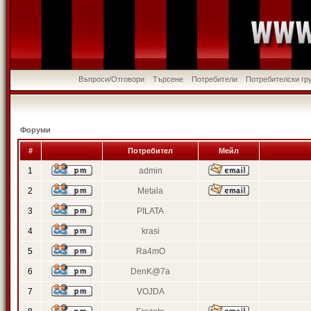
Въпроси/Отговори
Търсене
Потребители
Потребителски гр
Форуми
#
Потребител
Мейл
1
admin
2
Metala
3
PILATA
4
krasi
5
Ra4mO
6
DenK@7a
7
VOJDA