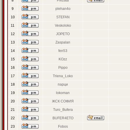
8
Frezata
9
plehan4o
10
STEFAN
11
Veskoloko
12
JOPETO
13
Zaspalan
14
fen53
15
KOzz
16
Pippo
17
Triena_Loko
18
парци
19
lokoman
20
ЖСК СОФИЯ
21
Turo_Bufera
22
BUFER4ETO
23
Fobos