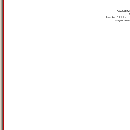
Powered by
Tr
RedSilver 1.01 Them
Images were