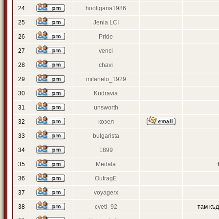
24
hooligana1986
25
Jenia LCI
26
Pride
27
venci
28
chavi
29
milanelo_1929
30
Kudravia
31
unsworth
32
козел
33
bulgarista
34
1899
35
Medala
36
OutragE
37
voyagerx
38
cveti_92
там къ