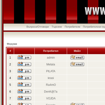
Въпроси/Отговори
Търсене
Потребители
Потребителски гр
Форуми
#
Потребител
Мейл
1
admin
2
Metala
3
PILATA
4
krasi
5
Ra4mO
6
DenK@7a
7
VOJDA