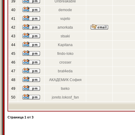
39
Unbreakable
40
demode
41
vujeto
42
amorkata
43
stsaki
44
Kapitana
45
findo-loko
46
crosser
47
brat4eda
48
АКАДЕМИК София
49
tseko
50
joreto.lokosf_fan
Страница
1
от
3