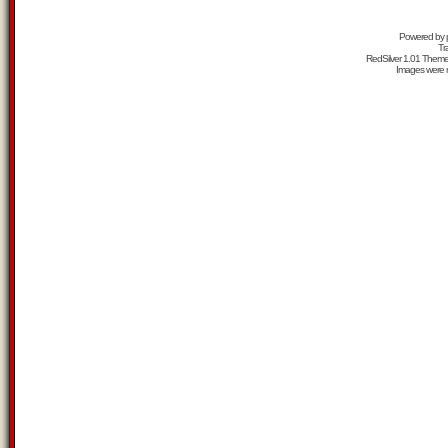
Powered by
Tr
RedSilver 1.01 Them
Images were