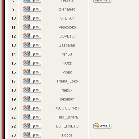
8
Frezata
9
plehan4o
10
STEFAN
11
Veskoloko
12
JOPETO
13
Zaspalan
14
fen53
15
KOzz
16
Pippo
17
Triena_Loko
18
парци
19
lokoman
20
ЖСК СОФИЯ
21
Turo_Bufera
22
BUFER4ETO
23
Fobos