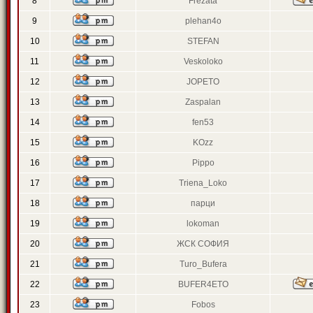
8
Frezata
9
plehan4o
10
STEFAN
11
Veskoloko
12
JOPETO
13
Zaspalan
14
fen53
15
KOzz
16
Pippo
17
Triena_Loko
18
парци
19
lokoman
20
ЖСК СОФИЯ
21
Turo_Bufera
22
BUFER4ETO
23
Fobos