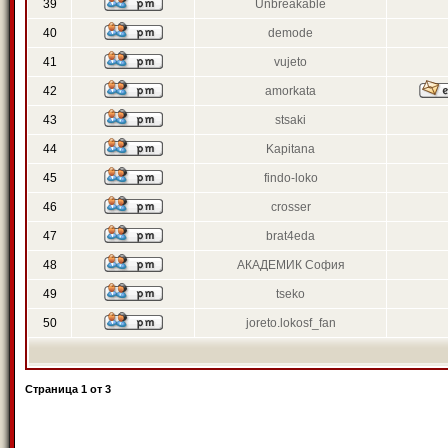
39
Unbreakable
40
demode
41
vujeto
42
amorkata
43
stsaki
44
Kapitana
45
findo-loko
46
crosser
47
brat4eda
48
АКАДЕМИК София
49
tseko
50
joreto.lokosf_fan
Страница
1
от
3