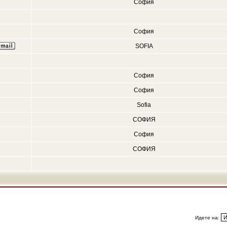
София
София
SOFIA
София
София
Sofia
СОФИЯ
София
СОФИЯ
Идете на: