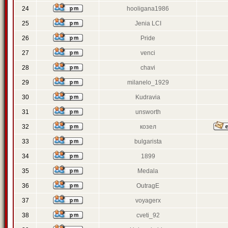
24
hooligana1986
25
Jenia LCI
26
Pride
27
venci
28
chavi
29
milanelo_1929
30
Kudravia
31
unsworth
32
козел
33
bulgarista
34
1899
35
Medala
36
OutragE
37
voyagerx
38
cveti_92