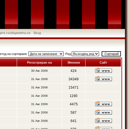
идите съобщенията си
Вход
етод на сортиране:
Ред
Регистриран на
Мнения
Сайт
424
30 Авг 2006
34349
31 Авг 2006
15471
31 Авг 2006
1190
31 Авг 2006
4475
31 Авг 2006
587
31 Авг 2006
641
31 Авг 2006