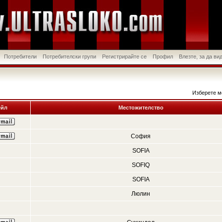
Потребители
Потребителски групи
Регистрирайте се
Профил
Влезте, за да в
Изберете м
йл
Местожителство
София
SOFIA
SOFIQ
SOFIA
Люлин