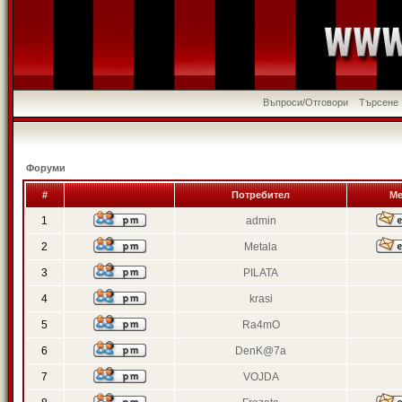
Въпроси/Отговори
Търсене
Форуми
#
Потребител
Ме
1
admin
2
Metala
3
PILATA
4
krasi
5
Ra4mO
6
DenK@7a
7
VOJDA