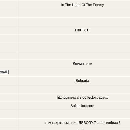
In The Heart Of The Enemy
ПЛЕВЕН
Люлин сити
Bulgaria
http://pins-scars-collector.page.tl/
Sofia Hardcore
там където сме ние-ДЯВОЛЪТ е на свобода !