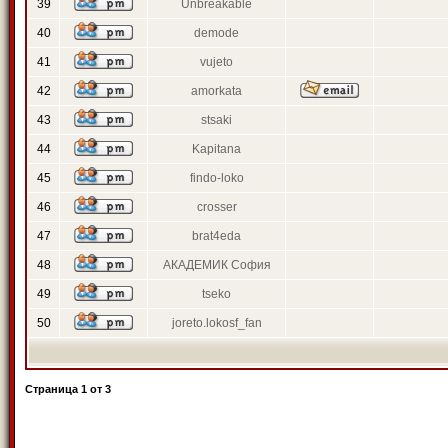
39
Unbreakable
40
demode
41
vujeto
42
amorkata
43
stsaki
44
Kapitana
45
findo-loko
46
crosser
47
brat4eda
48
АКАДЕМИК София
49
tseko
50
joreto.lokosf_fan
Страница
1
от
3