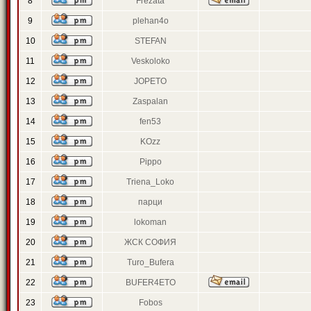
8
Frezata
9
plehan4o
10
STEFAN
11
Veskoloko
12
JOPETO
13
Zaspalan
14
fen53
15
KOzz
16
Pippo
17
Triena_Loko
18
парци
19
lokoman
20
ЖСК СОФИЯ
21
Turo_Bufera
22
BUFER4ETO
23
Fobos