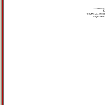
Powered by
Tr
RedSilver 1.01 Them
Images were