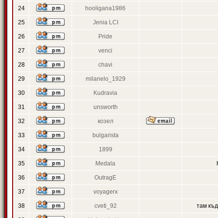
24
hooligana1986
25
Jenia LCI
26
Pride
27
venci
28
chavi
29
milanelo_1929
30
Kudravia
31
unsworth
32
козел
33
bulgarista
34
1899
35
Medala
36
OutragE
37
voyagerx
38
cveti_92
там къ