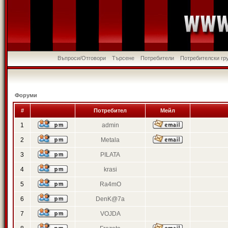
Въпроси/Отговори
Търсене
Потребители
Потребителски гр
Форуми
#
Потребител
Мейл
1
admin
2
Metala
3
PILATA
4
krasi
5
Ra4mO
6
DenK@7a
7
VOJDA