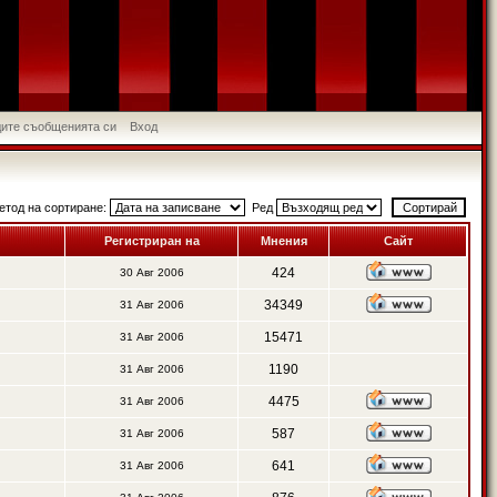
идите съобщенията си
Вход
етод на сортиране:
Ред
Регистриран на
Мнения
Сайт
424
30 Авг 2006
34349
31 Авг 2006
15471
31 Авг 2006
1190
31 Авг 2006
4475
31 Авг 2006
587
31 Авг 2006
641
31 Авг 2006