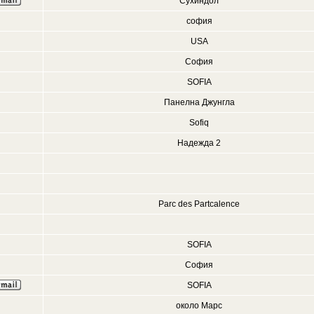
Сухиндол
софия
USA
София
SOFIA
Панелна Джунгла
Sofiq
Надежда 2
Parc des Partcalence
SOFIA
София
SOFIA
около Марс