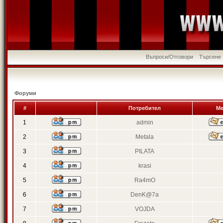
Въпроси/Отговори
Търсене
Форуми
#
Потребител
Ме
1
admin
2
Metala
3
PILATA
4
krasi
5
Ra4mO
6
DenK@7a
7
VOJDA