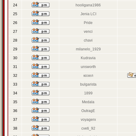
24
hooligana1986
25
Jenia LCI
26
Pride
27
venci
28
chavi
29
milanelo_1929
30
Kudravia
31
unsworth
32
козел
33
bulgarista
34
1899
35
Medala
36
OutragE
37
voyagerx
38
cveti_92