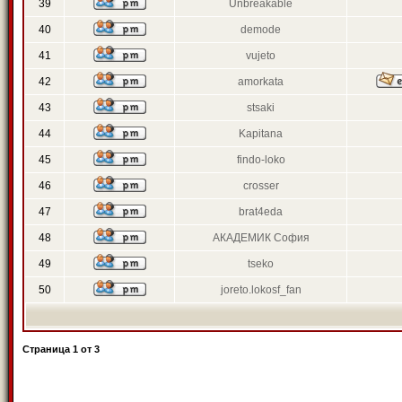
39
Unbreakable
40
demode
41
vujeto
42
amorkata
43
stsaki
44
Kapitana
45
findo-loko
46
crosser
47
brat4eda
48
АКАДЕМИК София
49
tseko
50
joreto.lokosf_fan
Страница
1
от
3