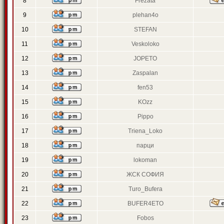
8
Frezata
9
plehan4o
10
STEFAN
11
Veskoloko
12
JOPETO
13
Zaspalan
14
fen53
15
KOzz
16
Pippo
17
Triena_Loko
18
парци
19
lokoman
20
ЖСК СОФИЯ
21
Turo_Bufera
22
BUFER4ETO
23
Fobos