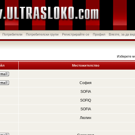
Потребители
Потребителски групи
Регистрирайте се
Профил
Влезте, за да в
Изберете м
йл
Местожителство
София
SOFIA
SOFIQ
SOFIA
Люлин