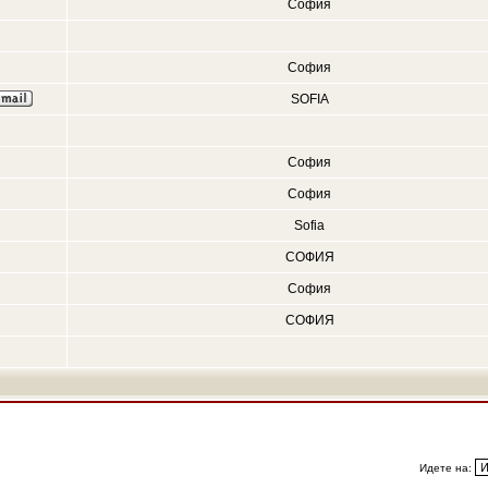
София
София
SOFIA
София
София
Sofia
СОФИЯ
София
СОФИЯ
Идете на: