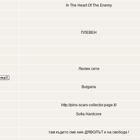
In The Heart Of The Enemy
ПЛЕВЕН
Люлин сити
Bulgaria
http://pins-scars-collector.page.tl/
Sofia Hardcore
там където сме ние-ДЯВОЛЪТ е на свобода !