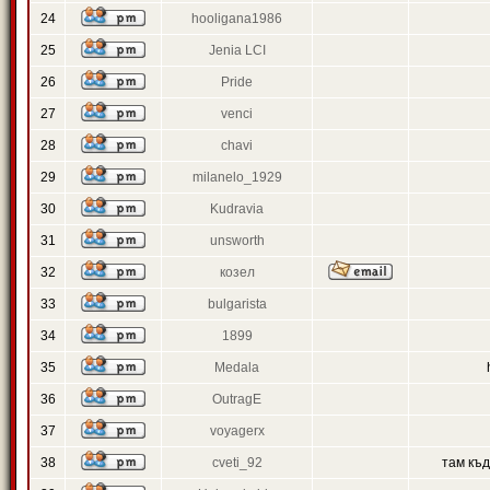
24
hooligana1986
25
Jenia LCI
26
Pride
27
venci
28
chavi
29
milanelo_1929
30
Kudravia
31
unsworth
32
козел
33
bulgarista
34
1899
35
Medala
36
OutragE
37
voyagerx
38
cveti_92
там къ