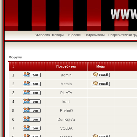
Въпроси/Отговори
Търсене
Потребители
Потребителски гр
Форуми
#
Потребител
Мейл
1
admin
2
Metala
3
PILATA
4
krasi
5
Ra4mO
6
DenK@7a
7
VOJDA