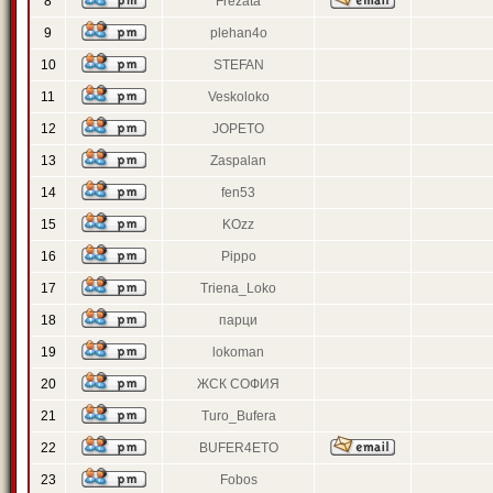
8
Frezata
9
plehan4o
10
STEFAN
11
Veskoloko
12
JOPETO
13
Zaspalan
14
fen53
15
KOzz
16
Pippo
17
Triena_Loko
18
парци
19
lokoman
20
ЖСК СОФИЯ
21
Turo_Bufera
22
BUFER4ETO
23
Fobos