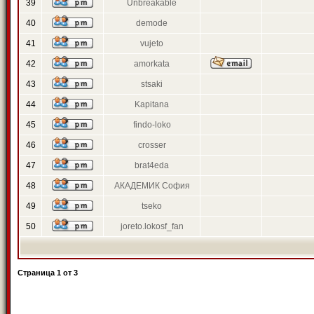
39
Unbreakable
40
demode
41
vujeto
42
amorkata
43
stsaki
44
Kapitana
45
findo-loko
46
crosser
47
brat4eda
48
АКАДЕМИК София
49
tseko
50
joreto.lokosf_fan
Страница
1
от
3