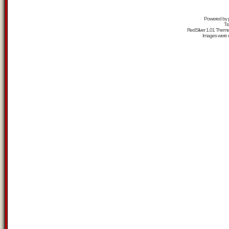
Powered by
Tr
RedSilver 1.01 Them
Images were