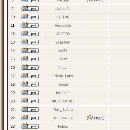
8
Frezata
9
plehan4o
10
STEFAN
11
Veskoloko
12
JOPETO
13
Zaspalan
14
fen53
15
KOzz
16
Pippo
17
Triena_Loko
18
парци
19
lokoman
20
ЖСК СОФИЯ
21
Turo_Bufera
22
BUFER4ETO
23
Fobos