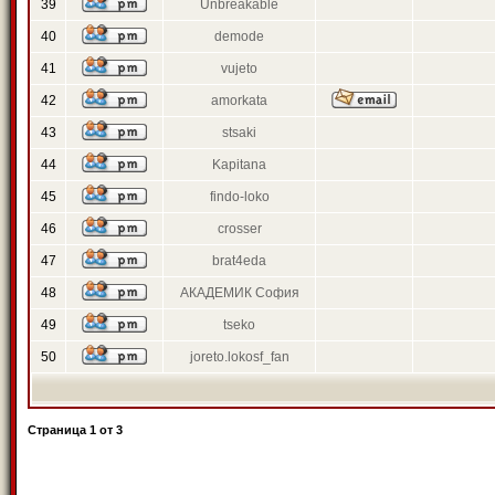
39
Unbreakable
40
demode
41
vujeto
42
amorkata
43
stsaki
44
Kapitana
45
findo-loko
46
crosser
47
brat4eda
48
АКАДЕМИК София
49
tseko
50
joreto.lokosf_fan
Страница
1
от
3