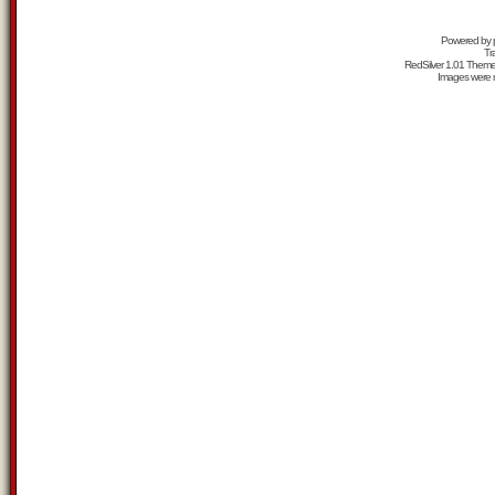
Powered by
Tr
RedSilver 1.01 Them
Images were