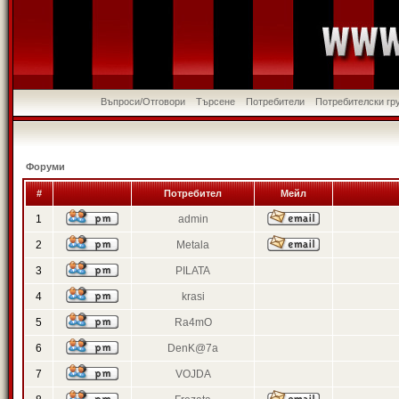
Въпроси/Отговори
Търсене
Потребители
Потребителски гр
Форуми
#
Потребител
Мейл
1
admin
2
Metala
3
PILATA
4
krasi
5
Ra4mO
6
DenK@7a
7
VOJDA