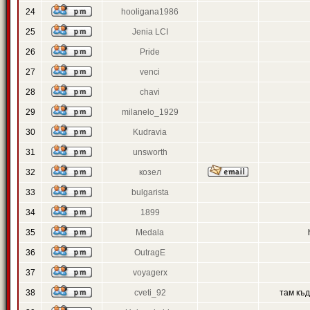
24
hooligana1986
25
Jenia LCI
26
Pride
27
venci
28
chavi
29
milanelo_1929
30
Kudravia
31
unsworth
32
козел
33
bulgarista
34
1899
35
Medala
36
OutragE
37
voyagerx
38
cveti_92
там къ