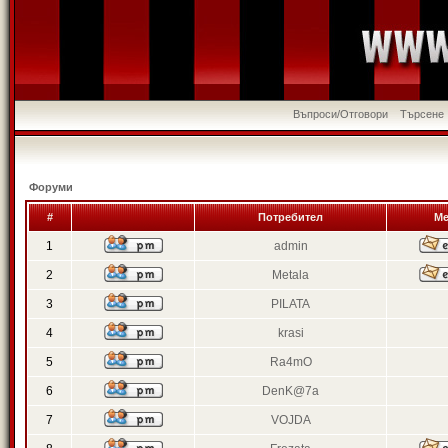
Въпроси/Отговори
Търсене
Форуми
#
Потребител
Ме
1
admin
2
Metala
3
PILATA
4
krasi
5
Ra4mO
6
DenK@7a
7
VOJDA