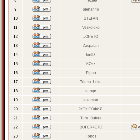
8
Frezata
9
plehan4o
10
STEFAN
11
Veskoloko
12
JOPETO
13
Zaspalan
14
fen53
15
KOzz
16
Pippo
17
Triena_Loko
18
парци
19
lokoman
20
ЖСК СОФИЯ
21
Turo_Bufera
22
BUFER4ETO
23
Fobos