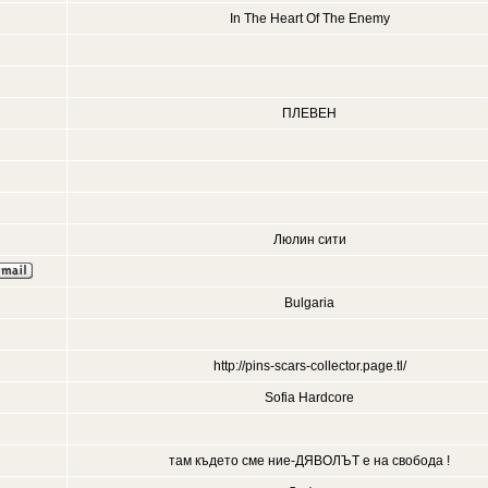
In The Heart Of The Enemy
ПЛЕВЕН
Люлин сити
Bulgaria
http://pins-scars-collector.page.tl/
Sofia Hardcore
там където сме ние-ДЯВОЛЪТ е на свобода !