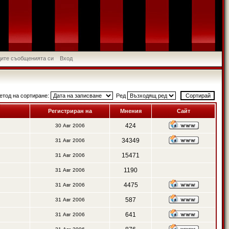
идите съобщенията си
Вход
етод на сортиране:
Ред
Регистриран на
Мнения
Сайт
424
30 Авг 2006
34349
31 Авг 2006
15471
31 Авг 2006
1190
31 Авг 2006
4475
31 Авг 2006
587
31 Авг 2006
641
31 Авг 2006