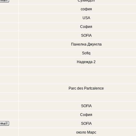
Сухиндол
софия
USA
София
SOFIA
Панелна Джунгла
Sofiq
Надежда 2
Parc des Partcalence
SOFIA
София
SOFIA
около Марс