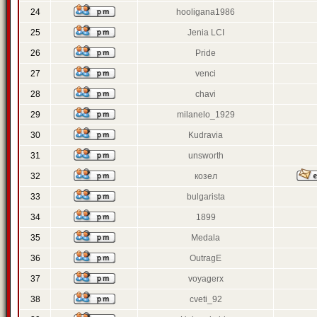
24
hooligana1986
25
Jenia LCI
26
Pride
27
venci
28
chavi
29
milanelo_1929
30
Kudravia
31
unsworth
32
козел
33
bulgarista
34
1899
35
Medala
36
OutragE
37
voyagerx
38
cveti_92