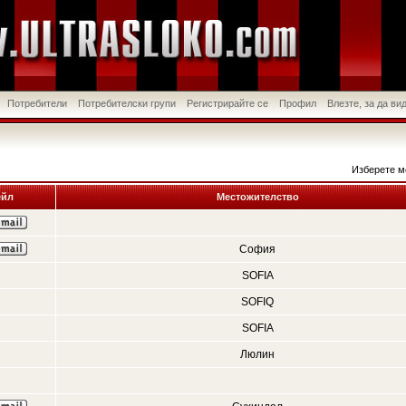
Потребители
Потребителски групи
Регистрирайте се
Профил
Влезте, за да в
Изберете м
йл
Местожителство
София
SOFIA
SOFIQ
SOFIA
Люлин