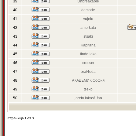
39
Unbreakable
40
demode
41
vujeto
42
amorkata
43
stsaki
44
Kapitana
45
findo-loko
46
crosser
47
brat4eda
48
АКАДЕМИК София
49
tseko
50
joreto.lokosf_fan
Страница
1
от
3