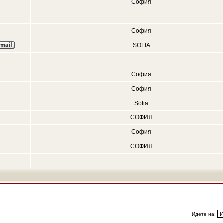
София
София
SOFIA
София
София
Sofia
СОФИЯ
София
СОФИЯ
Идете на: