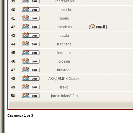
39
Unbreakable
40
demode
41
vujeto
42
amorkata
43
stsaki
44
Kapitana
45
findo-loko
46
crosser
47
brat4eda
48
АКАДЕМИК София
49
tseko
50
joreto.lokosf_fan
Страница
1
от
3