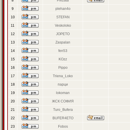
8
Frezata
9
plehan4o
10
STEFAN
11
Veskoloko
12
JOPETO
13
Zaspalan
14
fen53
15
KOzz
16
Pippo
17
Triena_Loko
18
парци
19
lokoman
20
ЖСК СОФИЯ
21
Turo_Bufera
22
BUFER4ETO
23
Fobos