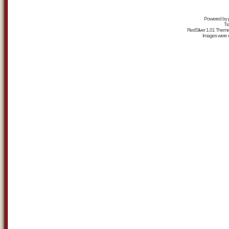
Powered by
Tr
RedSilver 1.01 Them
Images were