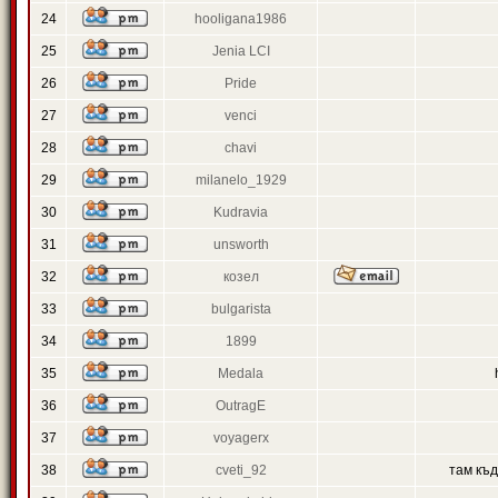
24
hooligana1986
25
Jenia LCI
26
Pride
27
venci
28
chavi
29
milanelo_1929
30
Kudravia
31
unsworth
32
козел
33
bulgarista
34
1899
35
Medala
36
OutragE
37
voyagerx
38
cveti_92
там къ