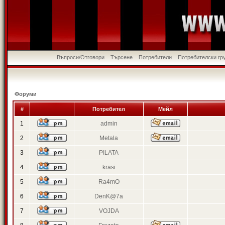
Въпроси/Отговори
Търсене
Потребители
Потребителски гр
Форуми
#
Потребител
Мейл
1
admin
2
Metala
3
PILATA
4
krasi
5
Ra4mO
6
DenK@7a
7
VOJDA