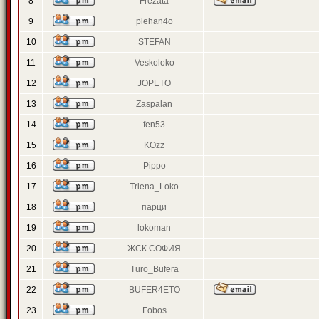
8
Frezata
9
plehan4o
10
STEFAN
11
Veskoloko
12
JOPETO
13
Zaspalan
14
fen53
15
KOzz
16
Pippo
17
Triena_Loko
18
парци
19
lokoman
20
ЖСК СОФИЯ
21
Turo_Bufera
22
BUFER4ETO
23
Fobos