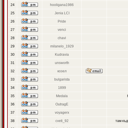
24
hooligana1986
25
Jenia LCI
26
Pride
27
venci
28
chavi
29
milanelo_1929
30
Kudravia
31
unsworth
32
козел
33
bulgarista
34
1899
35
Medala
36
OutragE
37
voyagerx
38
cveti_92
там къ