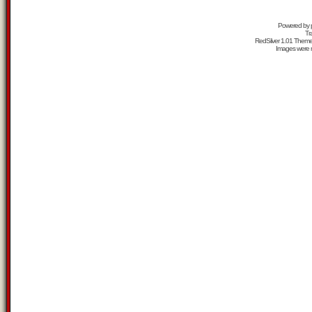
Powered by
Tr
RedSilver 1.01 Them
Images were