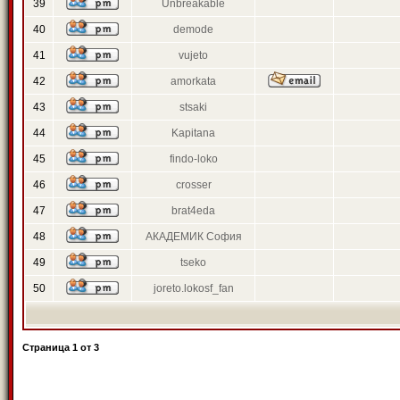
39
Unbreakable
40
demode
41
vujeto
42
amorkata
43
stsaki
44
Kapitana
45
findo-loko
46
crosser
47
brat4eda
48
АКАДЕМИК София
49
tseko
50
joreto.lokosf_fan
Страница
1
от
3