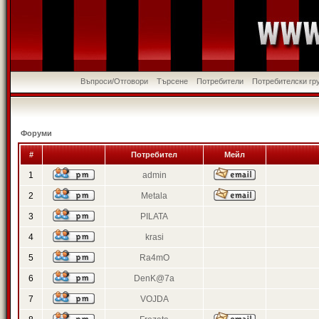
Въпроси/Отговори
Търсене
Потребители
Потребителски гр
Форуми
#
Потребител
Мейл
1
admin
2
Metala
3
PILATA
4
krasi
5
Ra4mO
6
DenK@7a
7
VOJDA