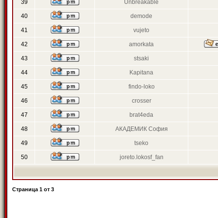
39
Unbreakable
40
demode
41
vujeto
42
amorkata
43
stsaki
44
Kapitana
45
findo-loko
46
crosser
47
brat4eda
48
АКАДЕМИК София
49
tseko
50
joreto.lokosf_fan
Страница
1
от
3