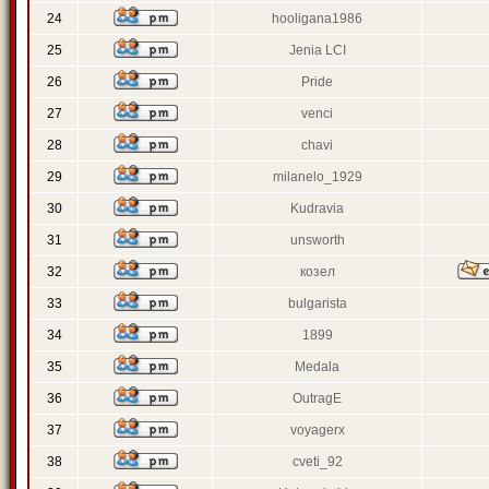
24
hooligana1986
25
Jenia LCI
26
Pride
27
venci
28
chavi
29
milanelo_1929
30
Kudravia
31
unsworth
32
козел
33
bulgarista
34
1899
35
Medala
36
OutragE
37
voyagerx
38
cveti_92