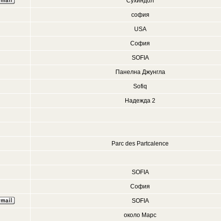
Сухиндол
софия
USA
София
SOFIA
Панелна Джунгла
Sofiq
Надежда 2
Parc des Partcalence
SOFIA
София
SOFIA
около Марс