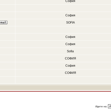
София
София
SOFIA
София
София
Sofia
СОФИЯ
София
СОФИЯ
Идете на: