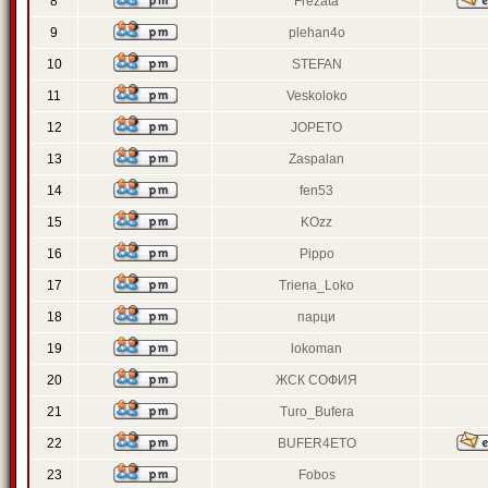
8
Frezata
9
plehan4o
10
STEFAN
11
Veskoloko
12
JOPETO
13
Zaspalan
14
fen53
15
KOzz
16
Pippo
17
Triena_Loko
18
парци
19
lokoman
20
ЖСК СОФИЯ
21
Turo_Bufera
22
BUFER4ETO
23
Fobos