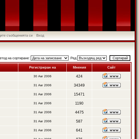
идите съобщенията си
Вход
етод на сортиране:
Ред
Регистриран на
Мнения
Сайт
424
30 Авг 2006
34349
31 Авг 2006
15471
31 Авг 2006
1190
31 Авг 2006
4475
31 Авг 2006
587
31 Авг 2006
641
31 Авг 2006