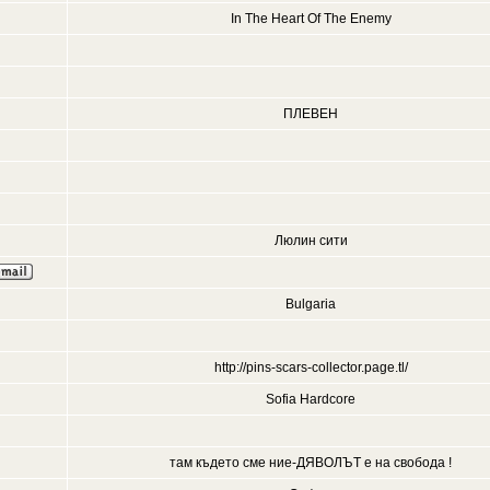
In The Heart Of The Enemy
ПЛЕВЕН
Люлин сити
Bulgaria
http://pins-scars-collector.page.tl/
Sofia Hardcore
там където сме ние-ДЯВОЛЪТ е на свобода !