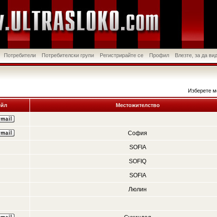
Потребители
Потребителски групи
Регистрирайте се
Профил
Влезте, за да в
Изберете м
йл
Местожителство
София
SOFIA
SOFIQ
SOFIA
Люлин