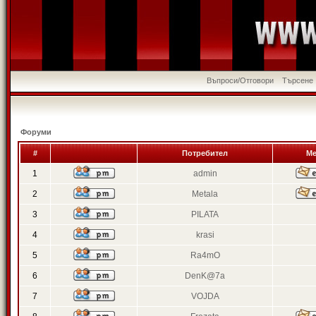
Въпроси/Отговори
Търсене
Форуми
#
Потребител
Ме
1
admin
2
Metala
3
PILATA
4
krasi
5
Ra4mO
6
DenK@7a
7
VOJDA