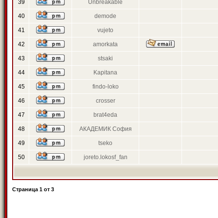
39
Unbreakable
40
demode
41
vujeto
42
amorkata
43
stsaki
44
Kapitana
45
findo-loko
46
crosser
47
brat4eda
48
АКАДЕМИК София
49
tseko
50
joreto.lokosf_fan
Страница
1
от
3