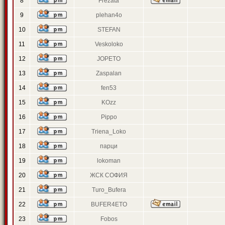
8
Frezata
9
plehan4o
10
STEFAN
11
Veskoloko
12
JOPETO
13
Zaspalan
14
fen53
15
KOzz
16
Pippo
17
Triena_Loko
18
парци
19
lokoman
20
ЖСК СОФИЯ
21
Turo_Bufera
22
BUFER4ETO
23
Fobos