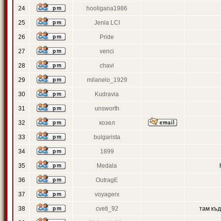
24
hooligana1986
25
Jenia LCI
26
Pride
27
venci
28
chavi
29
milanelo_1929
30
Kudravia
31
unsworth
32
козел
33
bulgarista
34
1899
35
Medala
36
OutragE
37
voyagerx
38
cveti_92
там къ