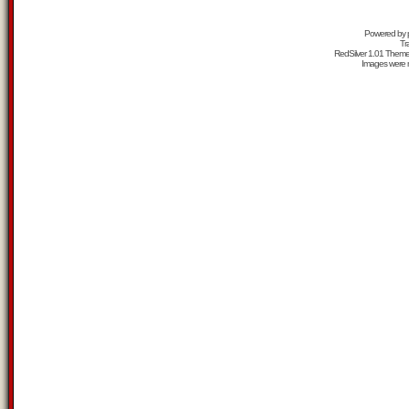
Powered by
Tr
RedSilver 1.01 Them
Images were