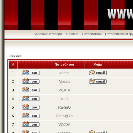
Въпроси/Отговори
Търсене
Потребители
Потребителски гр
Форуми
#
Потребител
Мейл
1
admin
2
Metala
3
PILATA
4
krasi
5
Ra4mO
6
DenK@7a
7
VOJDA