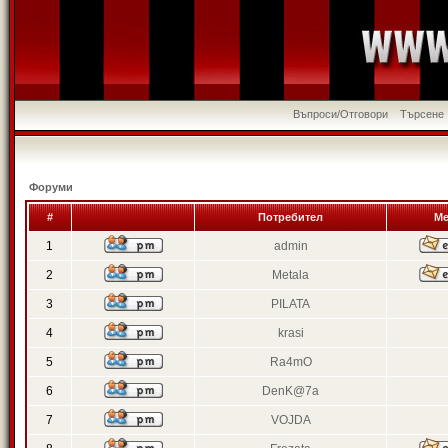
Въпроси/Отговори
Търсене
Форуми
#
Потребител
Ме
1
admin
2
Metala
3
PILATA
4
krasi
5
Ra4mO
6
DenK@7a
7
VOJDA