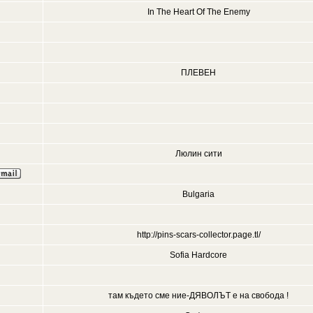
In The Heart Of The Enemy
ПЛЕВЕН
Люлин сити
Bulgaria
http://pins-scars-collector.page.tl/
Sofia Hardcore
там където сме ние-ДЯВОЛЪТ е на свобода !