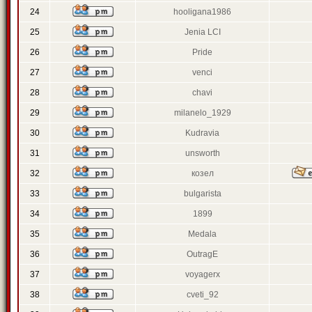
24
hooligana1986
25
Jenia LCI
26
Pride
27
venci
28
chavi
29
milanelo_1929
30
Kudravia
31
unsworth
32
козел
33
bulgarista
34
1899
35
Medala
36
OutragE
37
voyagerx
38
cveti_92