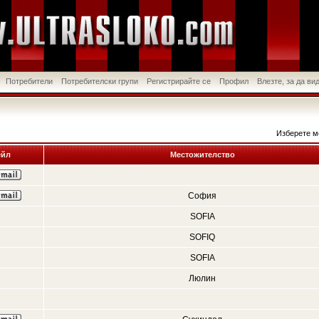
Потребители
Потребителски групи
Регистрирайте се
Профил
Влезте, за да в
Изберете м
йл
Местожителство
София
SOFIA
SOFIQ
SOFIA
Люлин