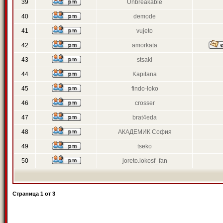
39
Unbreakable
40
demode
41
vujeto
42
amorkata
43
stsaki
44
Kapitana
45
findo-loko
46
crosser
47
brat4eda
48
АКАДЕМИК София
49
tseko
50
joreto.lokosf_fan
Страница
1
от
3