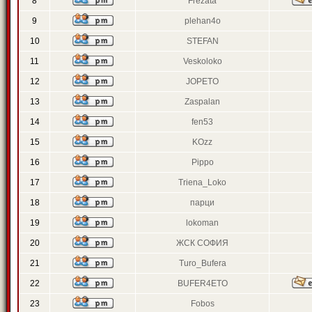
8
Frezata
9
plehan4o
10
STEFAN
11
Veskoloko
12
JOPETO
13
Zaspalan
14
fen53
15
KOzz
16
Pippo
17
Triena_Loko
18
парци
19
lokoman
20
ЖСК СОФИЯ
21
Turo_Bufera
22
BUFER4ETO
23
Fobos