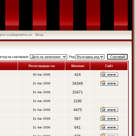
идите съобщенията си
Вход
етод на сортиране:
Ред
Регистриран на
Мнения
Сайт
424
30 Авг 2006
34349
31 Авг 2006
15471
31 Авг 2006
1190
31 Авг 2006
4475
31 Авг 2006
587
31 Авг 2006
641
31 Авг 2006