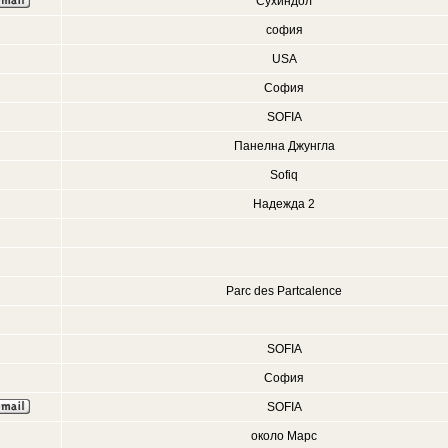
Сухиндол
софия
USA
София
SOFIA
Панелна Джунгла
Sofiq
Надежда 2
Parc des Partcalence
SOFIA
София
SOFIA
около Марс