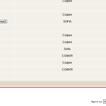
София
София
SOFIA
София
София
Sofia
СОФИЯ
София
СОФИЯ
Идете на: