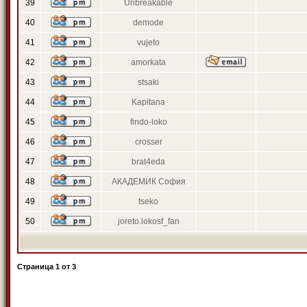
39
Unbreakable
40
demode
41
vujeto
42
amorkata
43
stsaki
44
Kapitana
45
findo-loko
46
crosser
47
brat4eda
48
АКАДЕМИК София
49
tseko
50
joreto.lokosf_fan
Страница
1
от
3