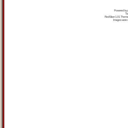
Powered by
Tr
RedSilver 1.01 Them
Images were