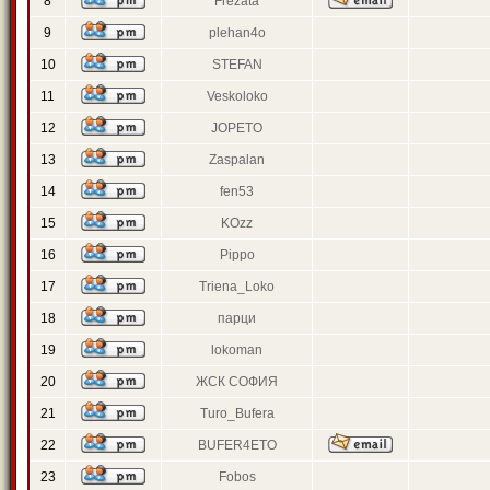
8
Frezata
9
plehan4o
10
STEFAN
11
Veskoloko
12
JOPETO
13
Zaspalan
14
fen53
15
KOzz
16
Pippo
17
Triena_Loko
18
парци
19
lokoman
20
ЖСК СОФИЯ
21
Turo_Bufera
22
BUFER4ETO
23
Fobos