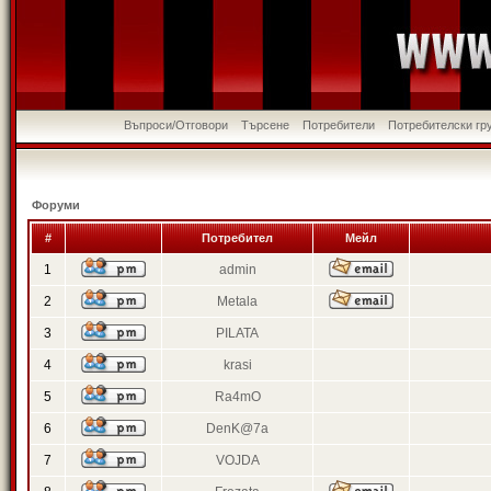
Въпроси/Отговори
Търсене
Потребители
Потребителски гр
Форуми
#
Потребител
Мейл
1
admin
2
Metala
3
PILATA
4
krasi
5
Ra4mO
6
DenK@7a
7
VOJDA