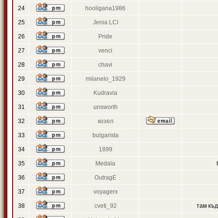
24
hooligana1986
25
Jenia LCI
26
Pride
27
venci
28
chavi
29
milanelo_1929
30
Kudravia
31
unsworth
32
козел
33
bulgarista
34
1899
35
Medala
36
OutragE
37
voyagerx
38
cveti_92
там къ