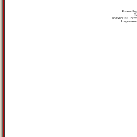
Powered by
Tr
RedSilver 1.01 Them
Images were