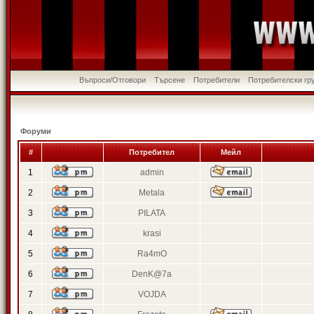
Въпроси/Отговори
Търсене
Потребители
Потребителски гр
Форуми
#
Потребител
Мейл
1
admin
2
Metala
3
PILATA
4
krasi
5
Ra4mO
6
DenK@7a
7
VOJDA