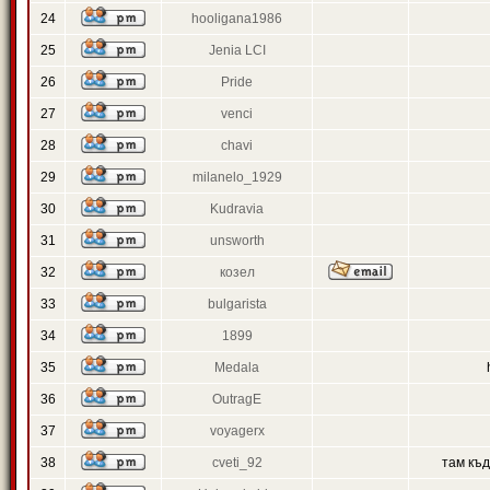
24
hooligana1986
25
Jenia LCI
26
Pride
27
venci
28
chavi
29
milanelo_1929
30
Kudravia
31
unsworth
32
козел
33
bulgarista
34
1899
35
Medala
36
OutragE
37
voyagerx
38
cveti_92
там къ