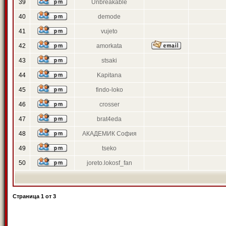
39
Unbreakable
40
demode
41
vujeto
42
amorkata
43
stsaki
44
Kapitana
45
findo-loko
46
crosser
47
brat4eda
48
АКАДЕМИК София
49
tseko
50
joreto.lokosf_fan
Страница
1
от
3