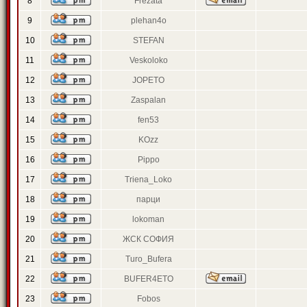
8
Frezata
9
plehan4o
10
STEFAN
11
Veskoloko
12
JOPETO
13
Zaspalan
14
fen53
15
KOzz
16
Pippo
17
Triena_Loko
18
парци
19
lokoman
20
ЖСК СОФИЯ
21
Turo_Bufera
22
BUFER4ETO
23
Fobos