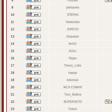
8
Frezata
9
plehan4o
10
STEFAN
11
Veskoloko
12
JOPETO
13
Zaspalan
14
fen53
15
KOzz
16
Pippo
17
Triena_Loko
18
парци
19
lokoman
20
ЖСК СОФИЯ
21
Turo_Bufera
22
BUFER4ETO
23
Fobos