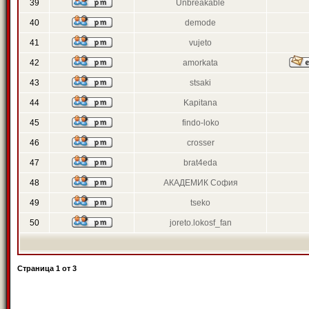
39
Unbreakable
40
demode
41
vujeto
42
amorkata
43
stsaki
44
Kapitana
45
findo-loko
46
crosser
47
brat4eda
48
АКАДЕМИК София
49
tseko
50
joreto.lokosf_fan
Страница
1
от
3