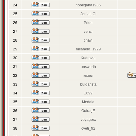
24
hooligana1986
25
Jenia LCI
26
Pride
27
venci
28
chavi
29
milanelo_1929
30
Kudravia
31
unsworth
32
козел
33
bulgarista
34
1899
35
Medala
36
OutragE
37
voyagerx
38
cveti_92