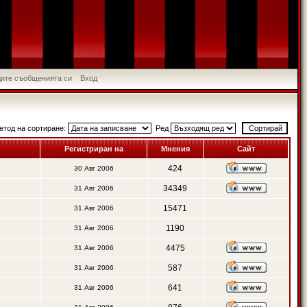
идите съобщенията си
Вход
етод на сортиране:
Ред
Регистриран на
Мнения
Сайт
424
30 Авг 2006
34349
31 Авг 2006
15471
31 Авг 2006
1190
31 Авг 2006
4475
31 Авг 2006
587
31 Авг 2006
641
31 Авг 2006