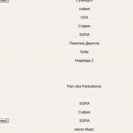
Сухиндол
софия
USA
София
SOFIA
Панелна Джунгла
Sofiq
Надежда 2
Parc des Partcalence
SOFIA
София
SOFIA
около Марс