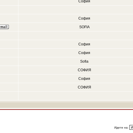
София
София
SOFIA
София
София
Sofia
СОФИЯ
София
СОФИЯ
Идете на: