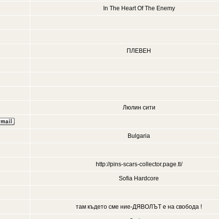
In The Heart Of The Enemy
ПЛЕВЕН
Люлин сити
Bulgaria
http://pins-scars-collector.page.tl/
Sofia Hardcore
там където сме ние-ДЯВОЛЪТ е на свобода !