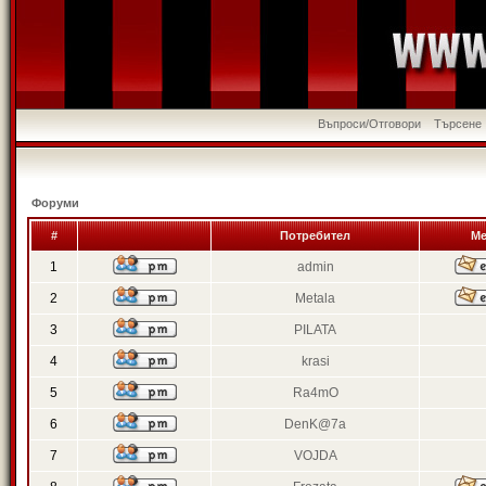
Въпроси/Отговори
Търсене
Форуми
#
Потребител
Ме
1
admin
2
Metala
3
PILATA
4
krasi
5
Ra4mO
6
DenK@7a
7
VOJDA