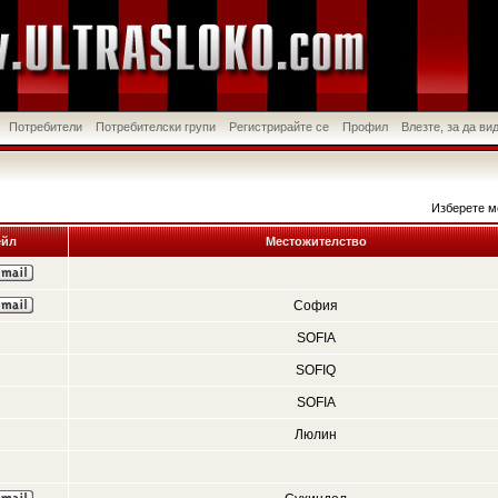
Потребители
Потребителски групи
Регистрирайте се
Профил
Влезте, за да в
Изберете м
йл
Местожителство
София
SOFIA
SOFIQ
SOFIA
Люлин