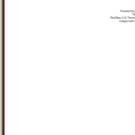
Powered by
Tr
RedSilver 1.01 Them
Images were