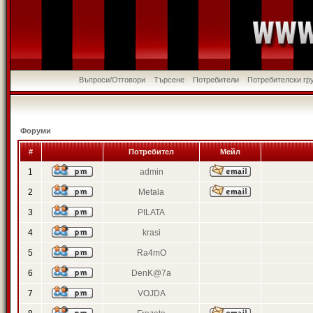
Въпроси/Отговори
Търсене
Потребители
Потребителски гр
Форуми
#
Потребител
Мейл
1
admin
2
Metala
3
PILATA
4
krasi
5
Ra4mO
6
DenK@7a
7
VOJDA