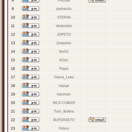
8
Frezata
9
plehan4o
10
STEFAN
11
Veskoloko
12
JOPETO
13
Zaspalan
14
fen53
15
KOzz
16
Pippo
17
Triena_Loko
18
парци
19
lokoman
20
ЖСК СОФИЯ
21
Turo_Bufera
22
BUFER4ETO
23
Fobos