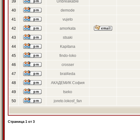
39
Unbreakable
40
demode
41
vujeto
42
amorkata
43
stsaki
44
Kapitana
45
findo-loko
46
crosser
47
brat4eda
48
АКАДЕМИК София
49
tseko
50
joreto.lokosf_fan
Страница
1
от
3