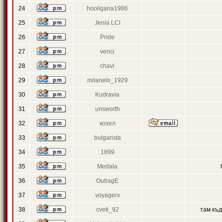
24
hooligana1986
25
Jenia LCI
26
Pride
27
venci
28
chavi
29
milanelo_1929
30
Kudravia
31
unsworth
32
козел
33
bulgarista
34
1899
35
Medala
36
OutragE
37
voyagerx
38
cveti_92
там къ