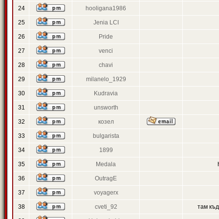
24
hooligana1986
25
Jenia LCI
26
Pride
27
venci
28
chavi
29
milanelo_1929
30
Kudravia
31
unsworth
32
козел
33
bulgarista
34
1899
35
Medala
36
OutragE
37
voyagerx
38
cveti_92
там къ