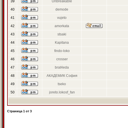
39
Unbreakable
40
demode
41
vujeto
42
amorkata
43
stsaki
44
Kapitana
45
findo-loko
46
crosser
47
brat4eda
48
АКАДЕМИК София
49
tseko
50
joreto.lokosf_fan
Страница
1
от
3