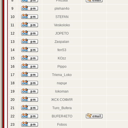
8
Frezata
9
plehan4o
10
STEFAN
11
Veskoloko
12
JOPETO
13
Zaspalan
14
fen53
15
KOzz
16
Pippo
17
Triena_Loko
18
парци
19
lokoman
20
ЖСК СОФИЯ
21
Turo_Bufera
22
BUFER4ETO
23
Fobos