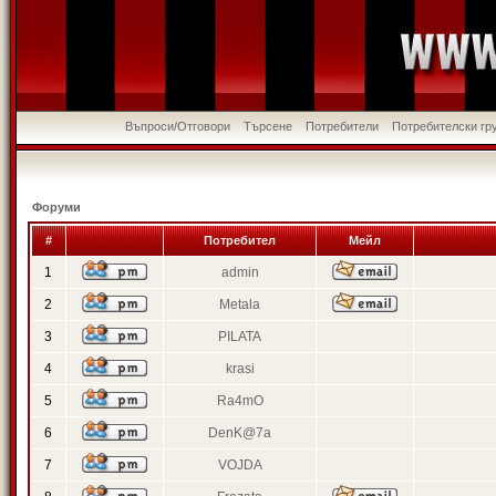
Въпроси/Отговори
Търсене
Потребители
Потребителски гр
Форуми
#
Потребител
Мейл
1
admin
2
Metala
3
PILATA
4
krasi
5
Ra4mO
6
DenK@7a
7
VOJDA