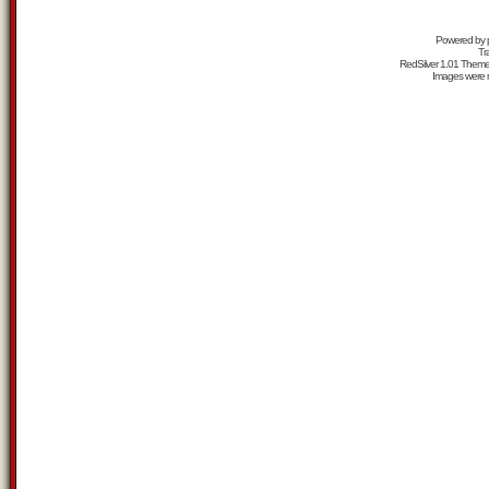
Powered by
Tr
RedSilver 1.01 Them
Images were