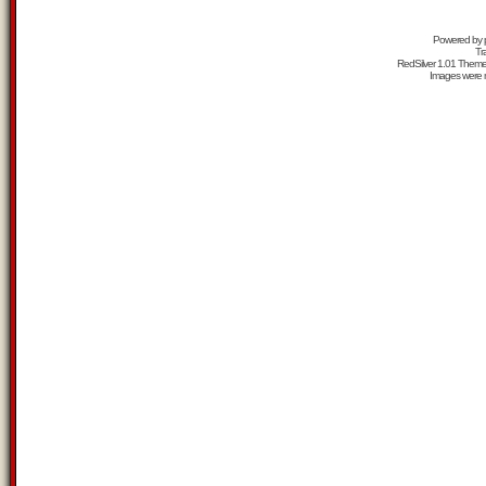
Powered by
Tr
RedSilver 1.01 Them
Images were