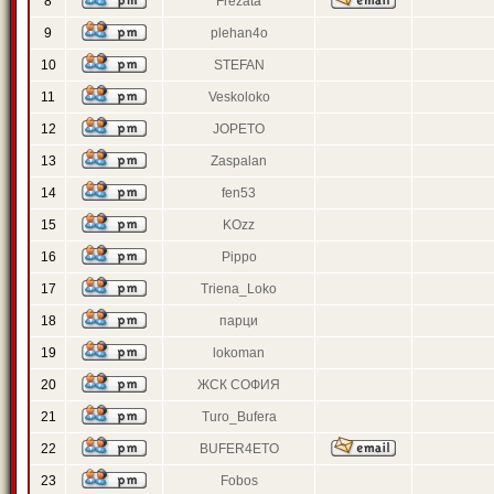
8
Frezata
9
plehan4o
10
STEFAN
11
Veskoloko
12
JOPETO
13
Zaspalan
14
fen53
15
KOzz
16
Pippo
17
Triena_Loko
18
парци
19
lokoman
20
ЖСК СОФИЯ
21
Turo_Bufera
22
BUFER4ETO
23
Fobos