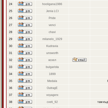
24
hooligana1986
25
Jenia LCI
26
Pride
27
venci
28
chavi
29
milanelo_1929
30
Kudravia
31
unsworth
32
козел
33
bulgarista
34
1899
35
Medala
36
OutragE
37
voyagerx
38
cveti_92
там къ