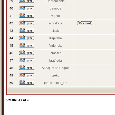
39
Unbreakable
40
demode
41
vujeto
42
amorkata
43
stsaki
44
Kapitana
45
findo-loko
46
crosser
47
brat4eda
48
АКАДЕМИК София
49
tseko
50
joreto.lokosf_fan
Страница
1
от
3