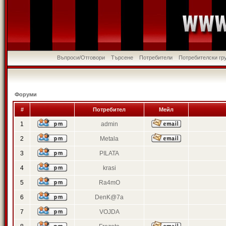
Въпроси/Отговори
Търсене
Потребители
Потребителски гр
Форуми
#
Потребител
Мейл
1
admin
2
Metala
3
PILATA
4
krasi
5
Ra4mO
6
DenK@7a
7
VOJDA