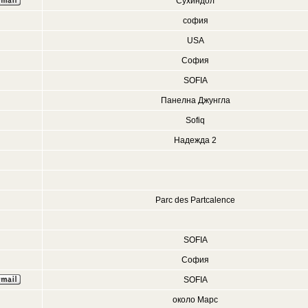
Сухиндол
софия
USA
София
SOFIA
Панелна Джунгла
Sofiq
Надежда 2
Parc des Partcalence
SOFIA
София
SOFIA
около Марс