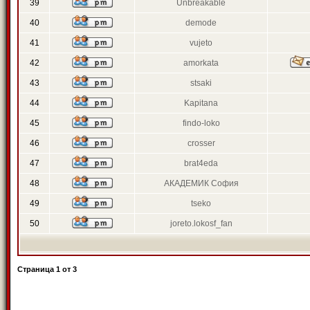
39
Unbreakable
40
demode
41
vujeto
42
amorkata
43
stsaki
44
Kapitana
45
findo-loko
46
crosser
47
brat4eda
48
АКАДЕМИК София
49
tseko
50
joreto.lokosf_fan
Страница
1
от
3