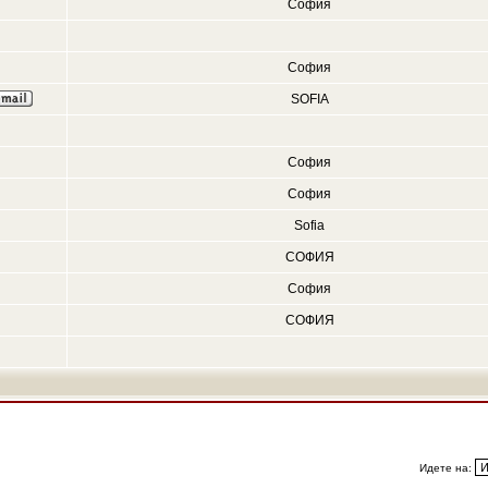
София
София
SOFIA
София
София
Sofia
СОФИЯ
София
СОФИЯ
Идете на: