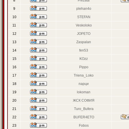
8
Frezata
9
plehan4o
10
STEFAN
11
Veskoloko
12
JOPETO
13
Zaspalan
14
fen53
15
KOzz
16
Pippo
17
Triena_Loko
18
парци
19
lokoman
20
ЖСК СОФИЯ
21
Turo_Bufera
22
BUFER4ETO
23
Fobos