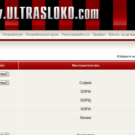
Потребители
Потребителски групи
Регистрирайте се
Профил
Влезте, за да в
Изберете м
йл
Местожителство
София
SOFIA
SOFIQ
SOFIA
Люлин