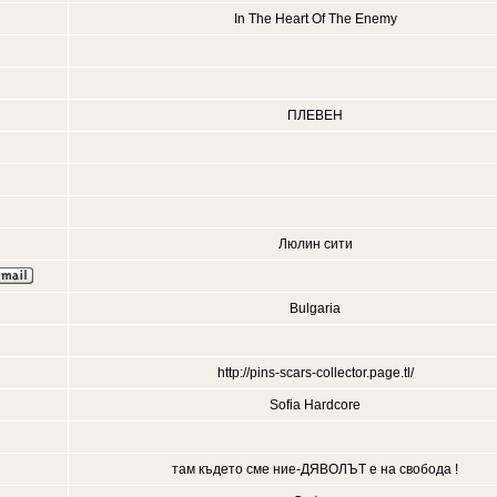
In The Heart Of The Enemy
ПЛЕВЕН
Люлин сити
Bulgaria
http://pins-scars-collector.page.tl/
Sofia Hardcore
там където сме ние-ДЯВОЛЪТ е на свобода !