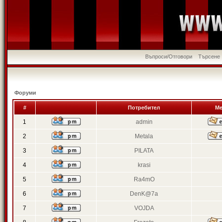
Въпроси/Отговори
Търсене
Форуми
#
Потребител
Ме
1
admin
2
Metala
3
PILATA
4
krasi
5
Ra4mO
6
DenK@7a
7
VOJDA