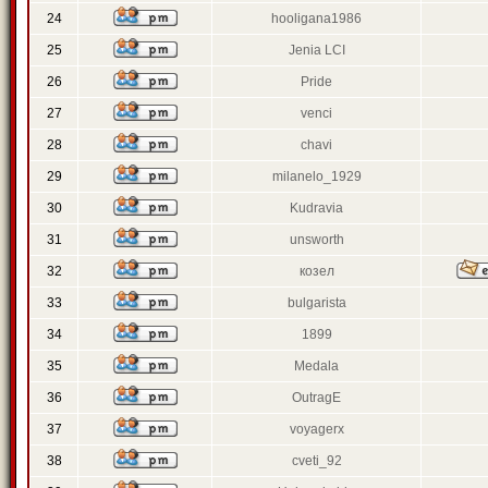
24
hooligana1986
25
Jenia LCI
26
Pride
27
venci
28
chavi
29
milanelo_1929
30
Kudravia
31
unsworth
32
козел
33
bulgarista
34
1899
35
Medala
36
OutragE
37
voyagerx
38
cveti_92