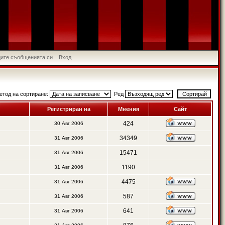
идите съобщенията си
Вход
етод на сортиране:
Ред
Регистриран на
Мнения
Сайт
424
30 Авг 2006
34349
31 Авг 2006
15471
31 Авг 2006
1190
31 Авг 2006
4475
31 Авг 2006
587
31 Авг 2006
641
31 Авг 2006