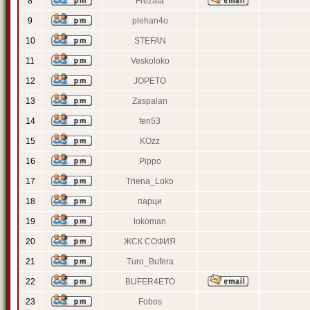
8
Frezata
9
plehan4o
10
STEFAN
11
Veskoloko
12
JOPETO
13
Zaspalan
14
fen53
15
KOzz
16
Pippo
17
Triena_Loko
18
парци
19
lokoman
20
ЖСК СОФИЯ
21
Turo_Bufera
22
BUFER4ETO
23
Fobos