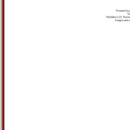
Powered by
Tr
RedSilver 1.01 Them
Images were