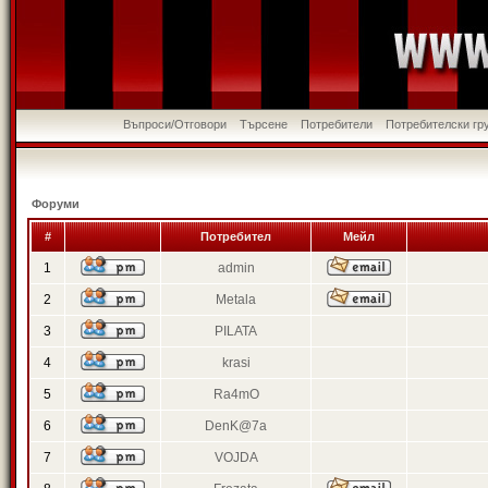
Въпроси/Отговори
Търсене
Потребители
Потребителски гр
Форуми
#
Потребител
Мейл
1
admin
2
Metala
3
PILATA
4
krasi
5
Ra4mO
6
DenK@7a
7
VOJDA