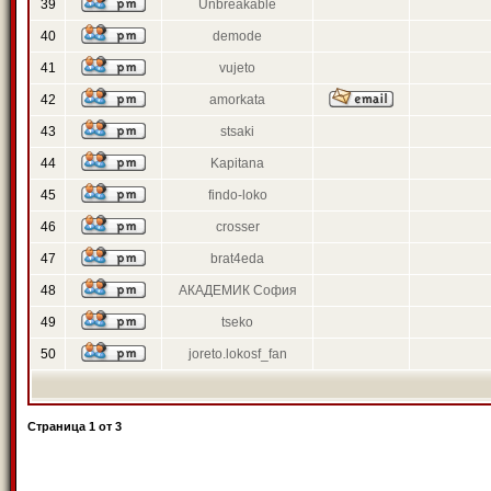
39
Unbreakable
40
demode
41
vujeto
42
amorkata
43
stsaki
44
Kapitana
45
findo-loko
46
crosser
47
brat4eda
48
АКАДЕМИК София
49
tseko
50
joreto.lokosf_fan
Страница
1
от
3