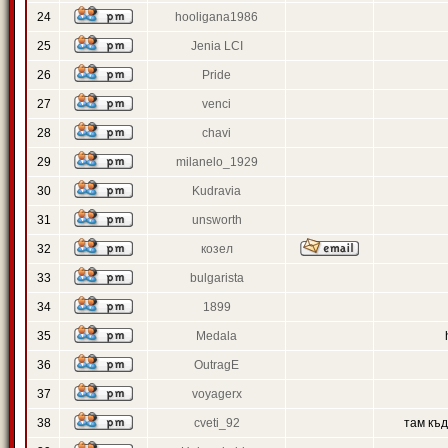
24
hooligana1986
25
Jenia LCI
26
Pride
27
venci
28
chavi
29
milanelo_1929
30
Kudravia
31
unsworth
32
козел
33
bulgarista
34
1899
35
Medala
36
OutragE
37
voyagerx
38
cveti_92
там къ