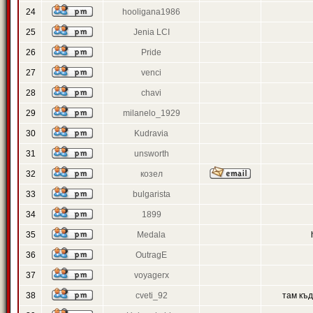
24
hooligana1986
25
Jenia LCI
26
Pride
27
venci
28
chavi
29
milanelo_1929
30
Kudravia
31
unsworth
32
козел
33
bulgarista
34
1899
35
Medala
36
OutragE
37
voyagerx
38
cveti_92
там къ