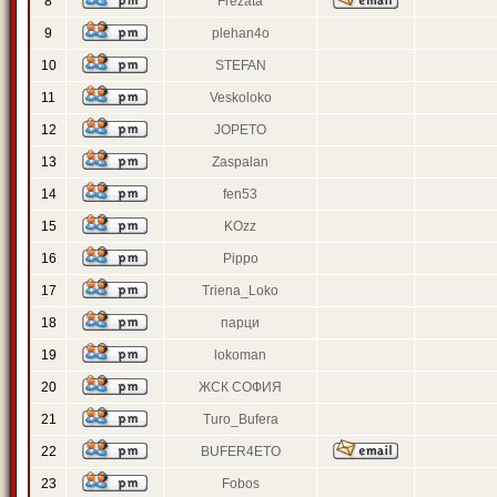
8
Frezata
9
plehan4o
10
STEFAN
11
Veskoloko
12
JOPETO
13
Zaspalan
14
fen53
15
KOzz
16
Pippo
17
Triena_Loko
18
парци
19
lokoman
20
ЖСК СОФИЯ
21
Turo_Bufera
22
BUFER4ETO
23
Fobos