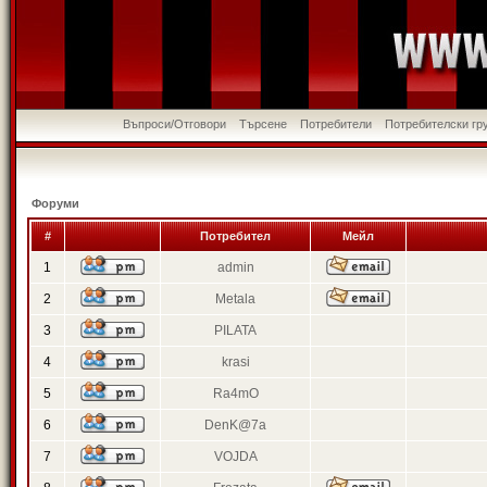
Въпроси/Отговори
Търсене
Потребители
Потребителски гр
Форуми
#
Потребител
Мейл
1
admin
2
Metala
3
PILATA
4
krasi
5
Ra4mO
6
DenK@7a
7
VOJDA