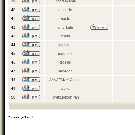
39
Unbreakable
40
demode
41
vujeto
42
amorkata
43
stsaki
44
Kapitana
45
findo-loko
46
crosser
47
brat4eda
48
АКАДЕМИК София
49
tseko
50
joreto.lokosf_fan
Страница
1
от
3