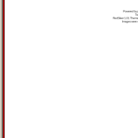
Powered by
Tr
RedSilver 1.01 Them
Images were