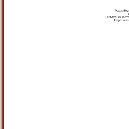
Powered by
Tr
RedSilver 1.01 Them
Images were