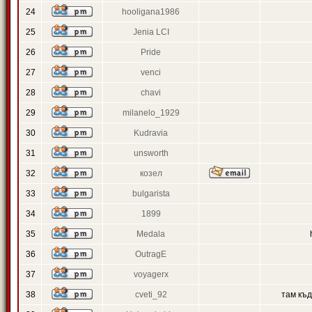
24
hooligana1986
25
Jenia LCI
26
Pride
27
venci
28
chavi
29
milanelo_1929
30
Kudravia
31
unsworth
32
козел
33
bulgarista
34
1899
35
Medala
36
OutragE
37
voyagerx
38
cveti_92
там къ