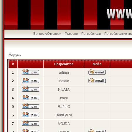
Въпроси/Отговори
Търсене
Потребители
Потребителски гр
Форуми
#
Потребител
Мейл
1
admin
2
Metala
3
PILATA
4
krasi
5
Ra4mO
6
DenK@7a
7
VOJDA