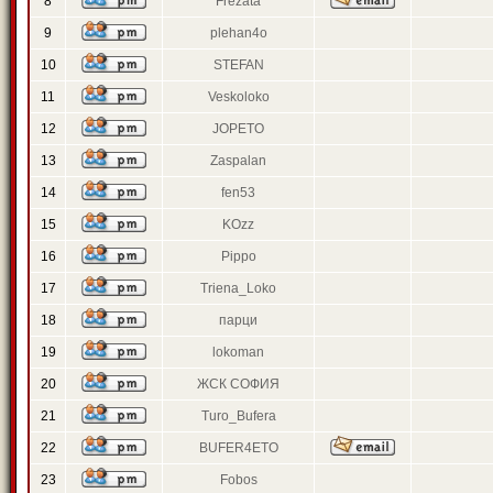
8
Frezata
9
plehan4o
10
STEFAN
11
Veskoloko
12
JOPETO
13
Zaspalan
14
fen53
15
KOzz
16
Pippo
17
Triena_Loko
18
парци
19
lokoman
20
ЖСК СОФИЯ
21
Turo_Bufera
22
BUFER4ETO
23
Fobos