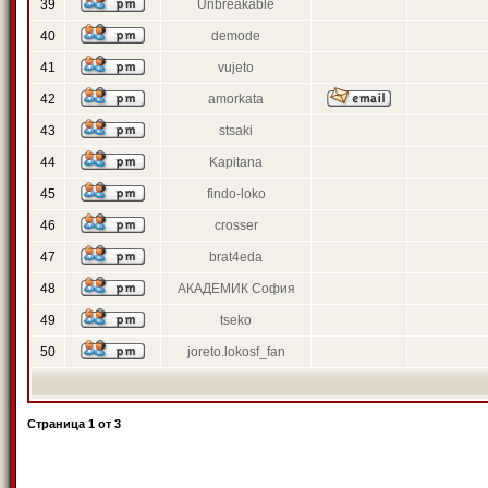
39
Unbreakable
40
demode
41
vujeto
42
amorkata
43
stsaki
44
Kapitana
45
findo-loko
46
crosser
47
brat4eda
48
АКАДЕМИК София
49
tseko
50
joreto.lokosf_fan
Страница
1
от
3