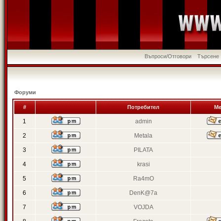
Въпроси/Отговори
Търсене
Форуми
#
Потребител
Ме
1
admin
2
Metala
3
PILATA
4
krasi
5
Ra4mO
6
DenK@7a
7
VOJDA