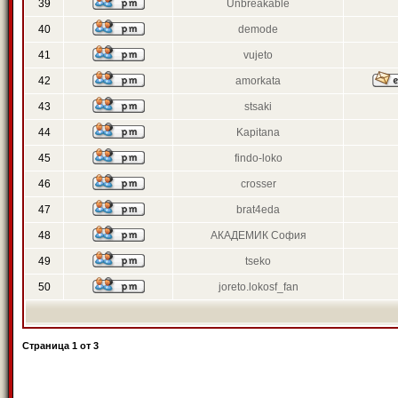
39
Unbreakable
40
demode
41
vujeto
42
amorkata
43
stsaki
44
Kapitana
45
findo-loko
46
crosser
47
brat4eda
48
АКАДЕМИК София
49
tseko
50
joreto.lokosf_fan
Страница
1
от
3