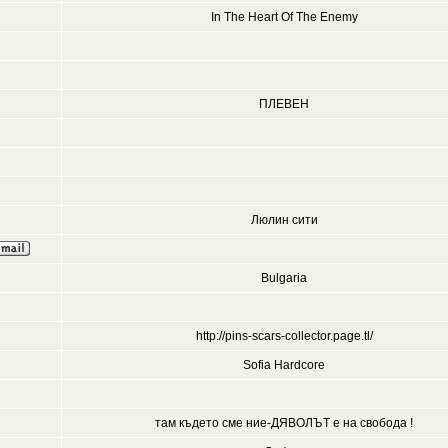
In The Heart Of The Enemy
ПЛЕВЕН
Люлин сити
Bulgaria
http://pins-scars-collector.page.tl/
Sofia Hardcore
там където сме ние-ДЯВОЛЪТ е на свобода !