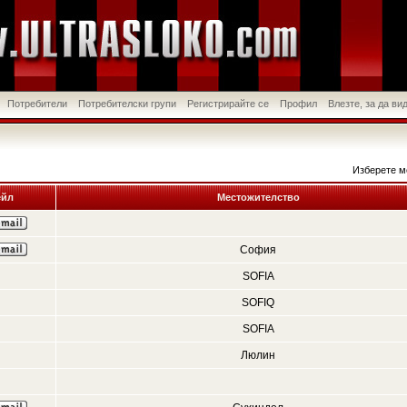
Потребители
Потребителски групи
Регистрирайте се
Профил
Влезте, за да в
Изберете м
йл
Местожителство
София
SOFIA
SOFIQ
SOFIA
Люлин