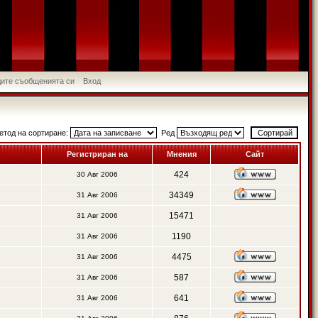
идите съобщенията си
Вход
етод на сортиране:
Ред
Регистриран на
Мнения
Сайт
424
30 Авг 2006
34349
31 Авг 2006
15471
31 Авг 2006
1190
31 Авг 2006
4475
31 Авг 2006
587
31 Авг 2006
641
31 Авг 2006