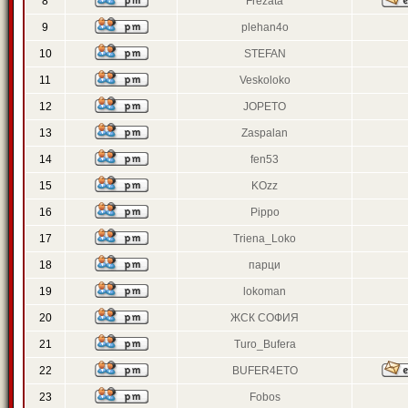
8
Frezata
9
plehan4o
10
STEFAN
11
Veskoloko
12
JOPETO
13
Zaspalan
14
fen53
15
KOzz
16
Pippo
17
Triena_Loko
18
парци
19
lokoman
20
ЖСК СОФИЯ
21
Turo_Bufera
22
BUFER4ETO
23
Fobos