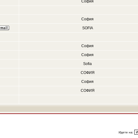
София
София
SOFIA
София
София
Sofia
СОФИЯ
София
СОФИЯ
Идете на: