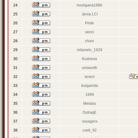
24
hooligana1986
25
Jenia LCI
26
Pride
27
venci
28
chavi
29
milanelo_1929
30
Kudravia
31
unsworth
32
козел
33
bulgarista
34
1899
35
Medala
36
OutragE
37
voyagerx
38
cveti_92