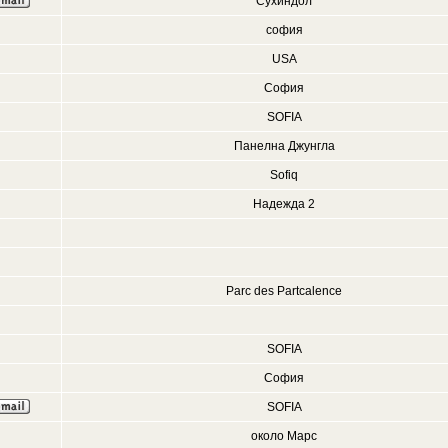
Сухиндол
софия
USA
София
SOFIA
Панелна Джунгла
Sofiq
Надежда 2
Parc des Partcalence
SOFIA
София
SOFIA
около Марс